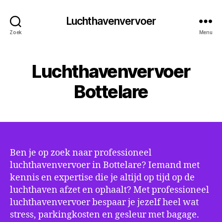
Luchthavenvervoer
Zoek
Menu
Luchthavenvervoer
Bottelare
Ben je op zoek naar professioneel
luchthavenvervoer in Bottelare? Iemand met
kennis en expertise die je altijd op tijd op de
luchthaven afzet en ophaalt? Met professioneel
luchthavenvervoer bespaar je jezelf heel wat
stress, parkingkosten en gesleur met bagage.