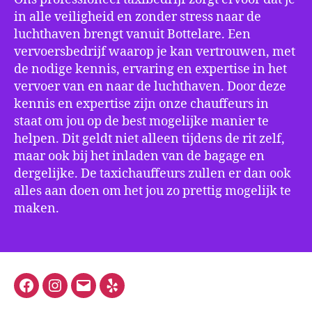
in alle veiligheid en zonder stress naar de
luchthaven brengt vanuit Bottelare. Een
vervoersbedrijf waarop je kan vertrouwen, met
de nodige kennis, ervaring en expertise in het
vervoer van en naar de luchthaven. Door deze
kennis en expertise zijn onze chauffeurs in
staat om jou op de best mogelijke manier te
helpen. Dit geldt niet alleen tijdens de rit zelf,
maar ook bij het inladen van de bagage en
dergelijke. De taxichauffeurs zullen er dan ook
alles aan doen om het jou zo prettig mogelijk te
maken.
Facebook
Instagram
E-
Yelp