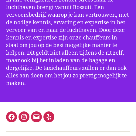
luchthaven brengt vanuit Bossuit. Een
vervoersbedrijf waarop je kan vertrouwen, met
de nodige kennis, ervaring en expertise in het
vervoer van en naar de luchthaven. Door deze
kennis en expertise zijn onze chauffeurs in
staat om jou op de best mogelijke manier te
helpen. Dit geldt niet alleen tijdens de rit zelf,
maar ook bij het inladen van de bagage en
dergelijke. De taxichauffeurs zullen er dan ook
alles aan doen om het jou zo prettig mogelijk te
maken.
Facebook
Instagram
E-
Yelp
mail