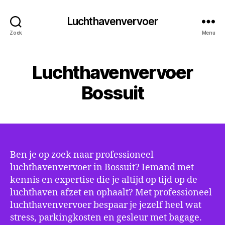
Luchthavenvervoer
Zoek
Menu
Luchthavenvervoer
Bossuit
Ben je op zoek naar professioneel
luchthavenvervoer in Bossuit? Iemand met
kennis en expertise die je altijd op tijd op de
luchthaven afzet en ophaalt? Met professioneel
luchthavenvervoer bespaar je jezelf heel wat
stress, parkingkosten en gesleur met bagage.