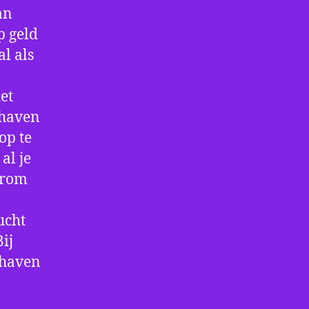
an
p geld
al als
et
thaven
op te
al je
arom
ucht
ij
thaven