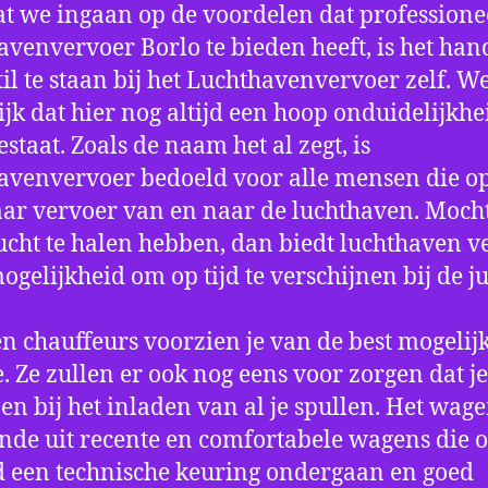
t we ingaan op de voordelen dat professione
avenvervoer Borlo te bieden heeft, is het ha
til te staan bij het Luchthavenvervoer zelf. W
jk dat hier nog altijd een hoop onduidelijkhe
estaat. Zoals de naam het al zegt, is
avenvervoer bedoeld voor alle mensen die o
aar vervoer van en naar de luchthaven. Mocht
ucht te halen hebben, dan biedt luchthaven v
mogelijkheid om op tijd te verschijnen bij de ju
n chauffeurs voorzien je van de best mogelij
e. Ze zullen er ook nog eens voor zorgen dat j
en bij het inladen van al je spullen. Het wag
nde uit recente en comfortabele wagens die 
een technische keuring ondergaan en goed