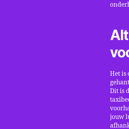
onder
Alt
vo
Het is 
gehant
Dit is
taxibe
voorha
jouw l
afhank