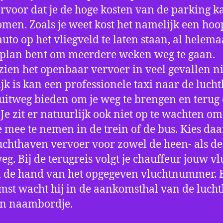
ervoor dat je de hoge kosten van de parking k
men. Zoals je weet kost het namelijk een hoo
auto op het vliegveld te laten staan, al helema
 plan bent om meerdere weken weg te gaan.
ien het openbaar vervoer in veel gevallen ni
jk is kan een professionele taxi naar de luch
 uitweg bieden om je weg te brengen en terug 
 Je zit er natuurlijk ook niet op te wachten om 
 mee te nemen in de trein of de bus. Kies da
uchthaven vervoer voor zowel de heen- als de
eg. Bij de terugreis volgt je chauffeur jouw vl
 de hand van het opgegeven vluchtnummer. B
st wacht hij in de aankomsthal van de luch
en naambordje.