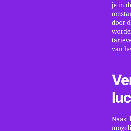
je in d
omstan
door d
worden
tariev
van he
Ve
lu
Naast 
mogeli