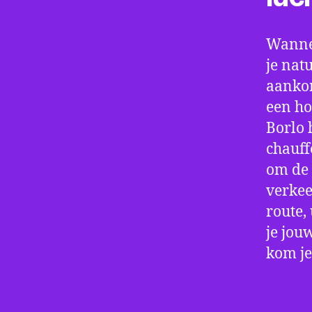
Wannee
je nat
aankom
een ho
Borlo 
chauff
om de 
verkee
route,
je jou
kom je