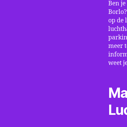
Ben je
Borlo?
op de 
luchth
parkin
meer t
inform
weet j
Ma
Lu