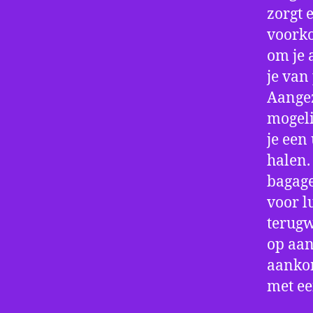
zorgt 
voorko
om je 
je van
Aangez
mogeli
je een
halen.
bagage
voor l
terugw
op aan
aankom
met e