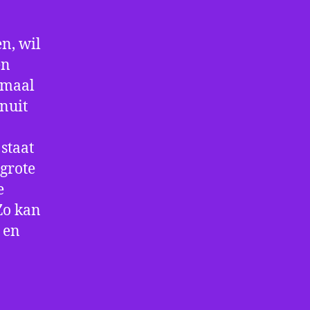
n, wil
en
nmaal
nuit
staat
 grote
e
Zo kan
 en