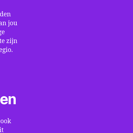
rden
an jou
ge
e zijn
egio.
ten
 ook
it