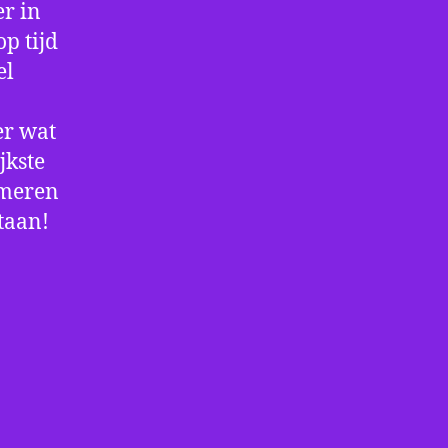
r in
p tijd
el
er wat
jkste
rmeren
staan!