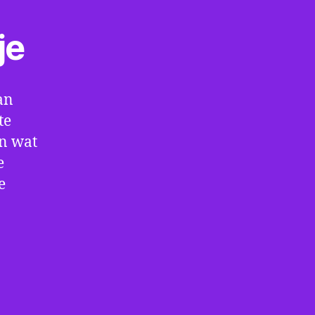
je
an
te
en wat
e
e