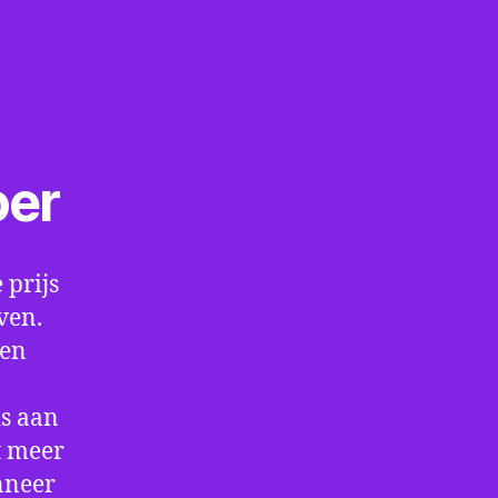
oer
 prijs
ven.
een
is aan
t meer
nneer