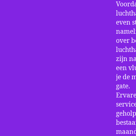
Voorda
luchth
even s
nameli
over b
luchth
zijn n
een vl
je de 
gate.
Ervare
servic
geholp
bestaa
maand 