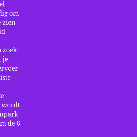
el
ndig om
e zien
id
p zoek
 je
ervoer
iste
ke
e wordt
enpark
om de 6