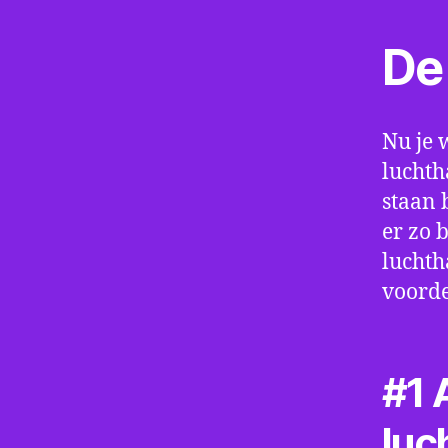
De 
Nu je 
luchth
staan 
er zo 
luchth
voorde
#1 A
luc