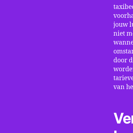
taxibe
voorha
jouw l
niet m
wannee
omstan
door d
worden
tariev
van he
Ve