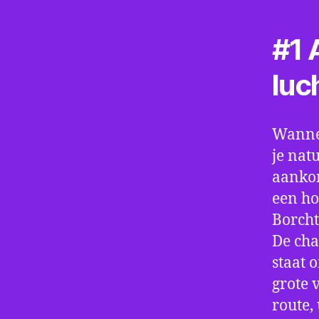
#1 A
luc
Wannee
je nat
aankom
een ho
Borcht
De cha
staat 
grote 
route,