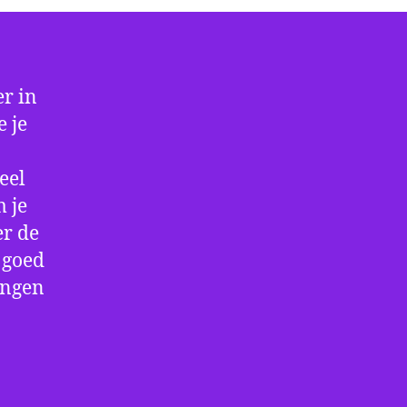
r in
 je
eel
 je
er de
e goed
ingen