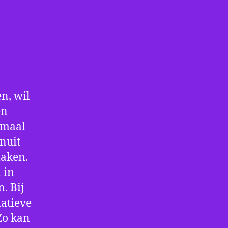
n, wil
en
nmaal
nuit
maken.
 in
. Bij
atieve
Zo kan