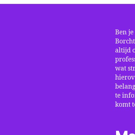
Ben je
Borcht
altijd
profes
wat st
hierov
belang
te inf
komt t