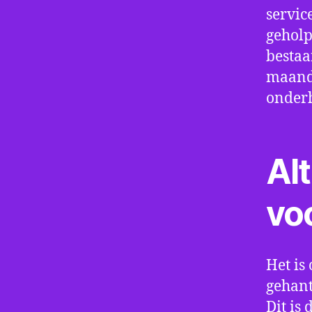
servic
geholp
bestaa
maand 
onder
Alt
vo
Het is 
gehant
Dit is