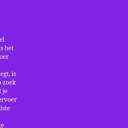
el
s het
voer
gt, is
p zoek
 je
ervoer
iste
ke