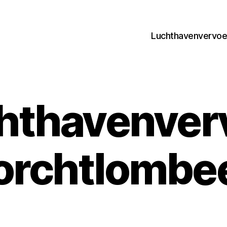
Luchthavenvervoer
hthavenver
orchtlombe