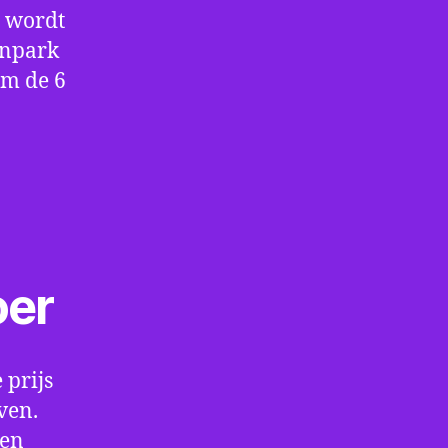
e wordt
enpark
om de 6
oer
 prijs
ven.
een