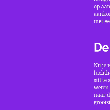
op aan
aankom
met e
De 
Nu je 
luchth
stil t
weten 
naar d
groots