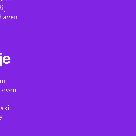
ij
thaven
je
an
m even
l
taxi
e