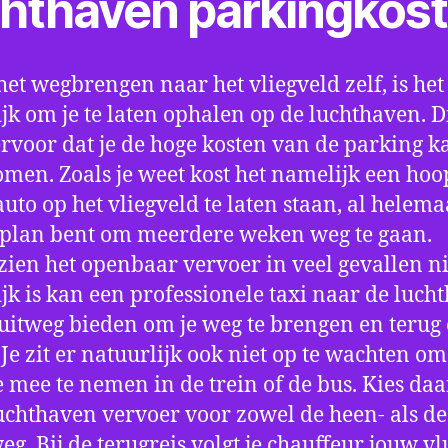
chthaven parkingkos
het wegbrengen naar het vliegveld zelf, is het
jk om je te laten ophalen op de luchthaven. D
ervoor dat je de hoge kosten van de parking k
men. Zoals je weet kost het namelijk een hoo
auto op het vliegveld te laten staan, al helema
 plan bent om meerdere weken weg te gaan.
ien het openbaar vervoer in veel gevallen ni
jk is kan een professionele taxi naar de luch
 uitweg bieden om je weg te brengen en terug 
 Je zit er natuurlijk ook niet op te wachten om 
 mee te nemen in de trein of de bus. Kies da
uchthaven vervoer voor zowel de heen- als de
eg. Bij de terugreis volgt je chauffeur jouw vl