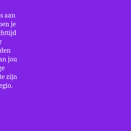
is aan
ben je
httijd
r
rden
an jou
ge
e zijn
egio.