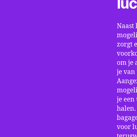
lu
Naast 
mogeli
zorgt 
voorko
om je 
je van
Aangez
mogeli
je een
halen.
bagage
voor l
terugw