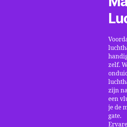
Ma
Lu
Voorda
luchth
handig
zelf. 
onduid
luchth
zijn n
een vl
je de 
gate.
Ervare