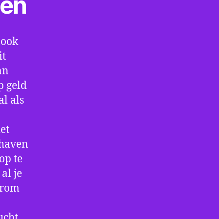
ten
 ook
it
an
p geld
al als
et
thaven
op te
al je
arom
ucht