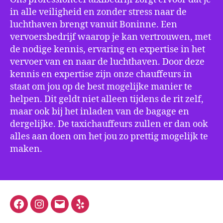
in alle veiligheid en zonder stress naar de
luchthaven brengt vanuit Boninne. Een
vervoersbedrijf waarop je kan vertrouwen, met
de nodige kennis, ervaring en expertise in het
vervoer van en naar de luchthaven. Door deze
kennis en expertise zijn onze chauffeurs in
staat om jou op de best mogelijke manier te
helpen. Dit geldt niet alleen tijdens de rit zelf,
maar ook bij het inladen van de bagage en
dergelijke. De taxichauffeurs zullen er dan ook
alles aan doen om het jou zo prettig mogelijk te
maken.
Facebook
Instagram
E-
Yelp