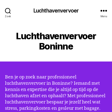
Luchthavenvervoer
Zoek
Menu
Luchthavenvervoer
Boninne
Ben je op zoek naar professioneel
luchthavenvervoer in Boninne? Iemand met
kennis en expertise die je altijd op tijd op de
luchthaven afzet en ophaalt? Met professioneel
luchthavenvervoer bespaar je jezelf heel wat
stress, parkingkosten en gesleur met bagage.