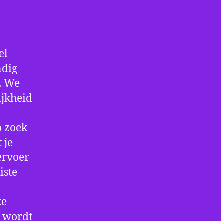
el
ndig
f. We
ijkheid
p zoek
 je
ervoer
iste
ke
e wordt