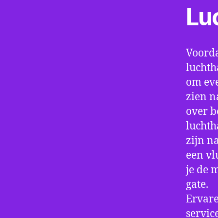
Lu
Voorda
luchth
om eve
zien n
over b
luchth
zijn n
een vl
je de 
gate.
Ervare
servic