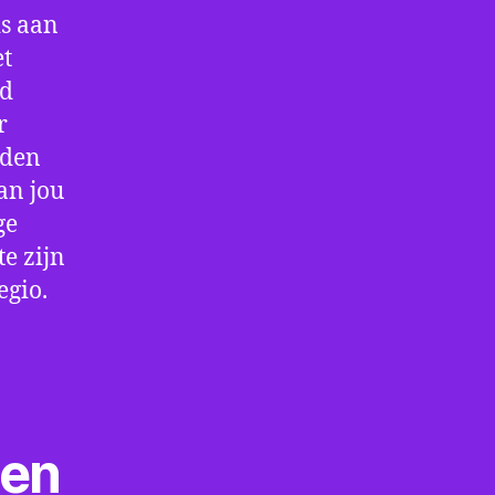
is aan
et
jd
r
rden
an jou
ge
e zijn
egio.
ten