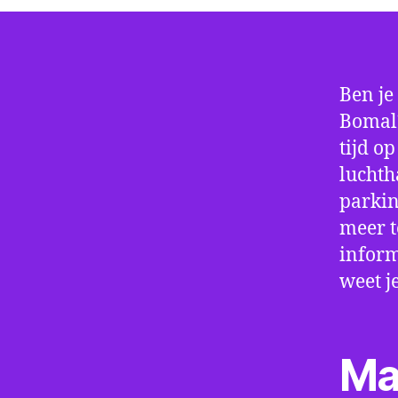
Ben je
Bomal?
tijd o
luchth
parkin
meer t
inform
weet j
Ma