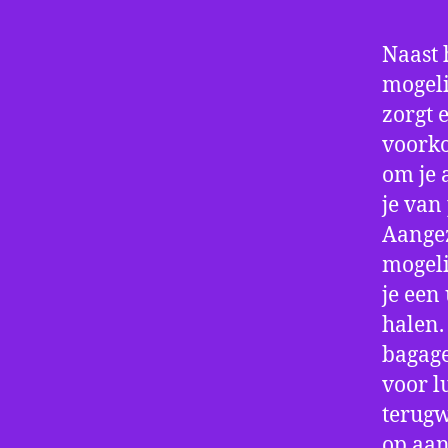
Naast 
mogeli
zorgt 
voorko
om je 
je van
Aangez
mogeli
je een
halen.
bagage
voor l
terugw
op aan