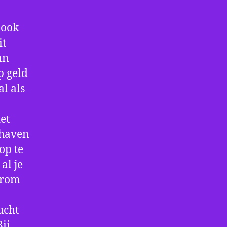
 ook
it
an
p geld
al als
et
thaven
op te
al je
arom
ucht
ij