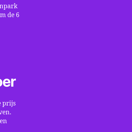
enpark
om de 6
oer
 prijs
ven.
een