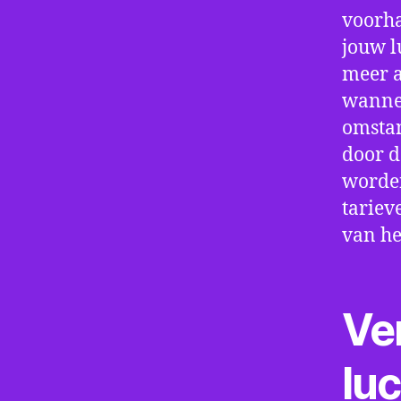
voorha
jouw l
meer a
wannee
omstan
door d
worden
tariev
van he
Ve
lu