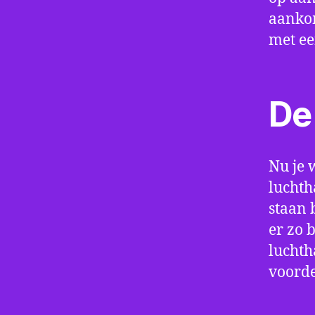
aankom
met e
De 
Nu je 
luchth
staan 
er zo 
luchth
voorde