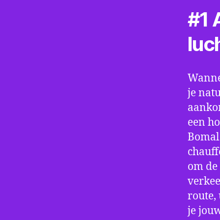
#1 A
luc
Wannee
je nat
aankom
een ho
Bomal 
chauff
om de 
verkee
route,
je jou