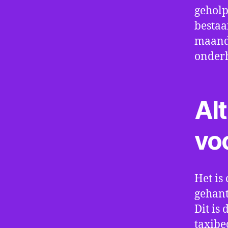
geholp
bestaa
maand 
onder
Alt
vo
Het is 
gehant
Dit is
taxibe