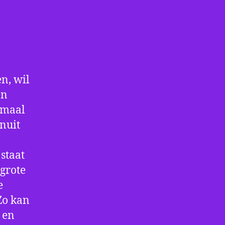
n, wil
en
nmaal
nuit
staat
 grote
e
Zo kan
 en