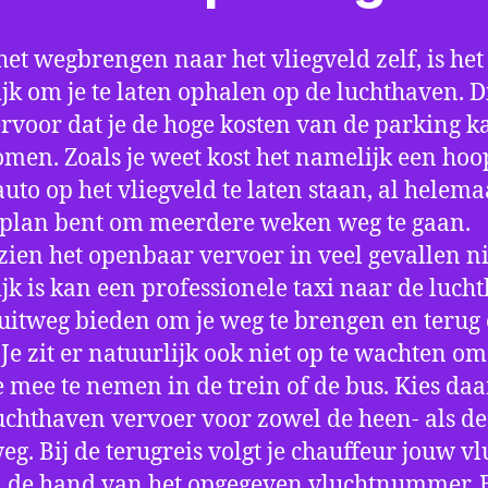
het wegbrengen naar het vliegveld zelf, is het
jk om je te laten ophalen op de luchthaven. D
ervoor dat je de hoge kosten van de parking k
men. Zoals je weet kost het namelijk een hoo
auto op het vliegveld te laten staan, al helema
 plan bent om meerdere weken weg te gaan.
ien het openbaar vervoer in veel gevallen ni
jk is kan een professionele taxi naar de luch
 uitweg bieden om je weg te brengen en terug 
 Je zit er natuurlijk ook niet op te wachten om 
 mee te nemen in de trein of de bus. Kies da
uchthaven vervoer voor zowel de heen- als de
eg. Bij de terugreis volgt je chauffeur jouw vl
 de hand van het opgegeven vluchtnummer. B