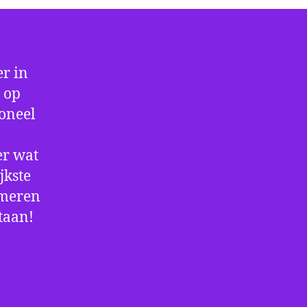
r in
 op
ioneel
er wat
jkste
rmeren
staan!