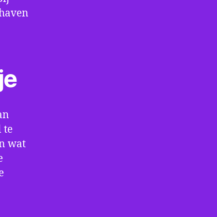
thaven
je
an
 te
en wat
e
e