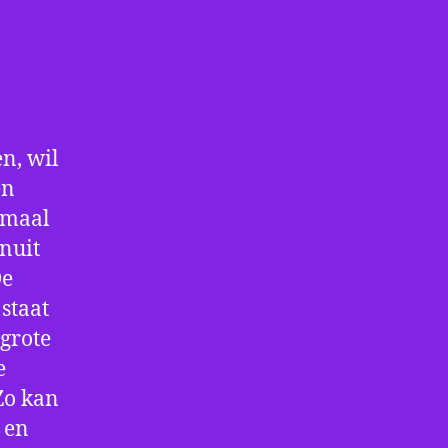
n, wil
en
nmaal
nuit
De
staat
 grote
e
Zo kan
 en