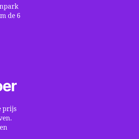
enpark
om de 6
oer
 prijs
ven.
een