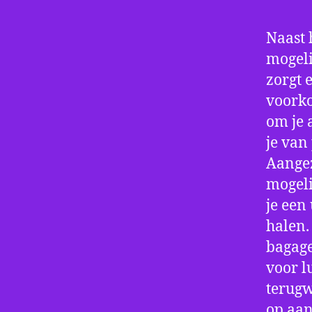
Naast 
mogeli
zorgt 
voorko
om je 
je van
Aangez
mogeli
je een
halen.
bagage
voor l
terugw
op aan