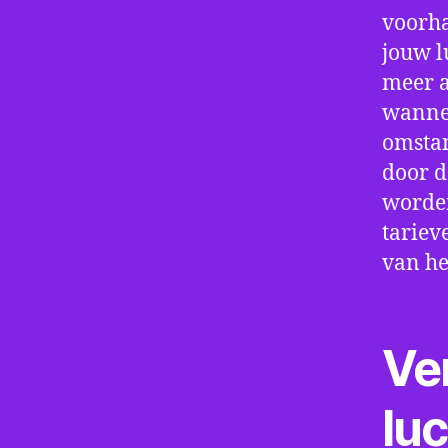
voorha
jouw l
meer a
wannee
omstan
door d
worden
tariev
van he
Ve
lu