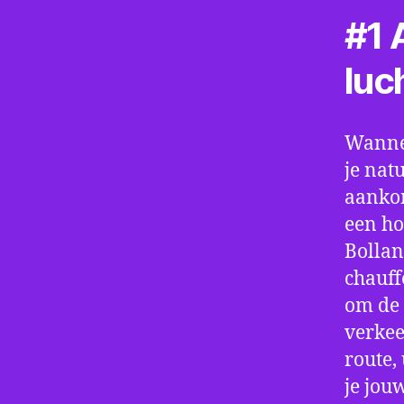
#1 A
luc
Wannee
je nat
aankom
een ho
Bollan
chauff
om de 
verkee
route,
je jou