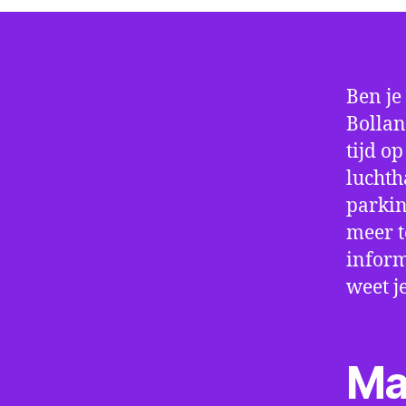
Ben je
Bollan
tijd o
luchth
parkin
meer t
inform
weet j
Ma