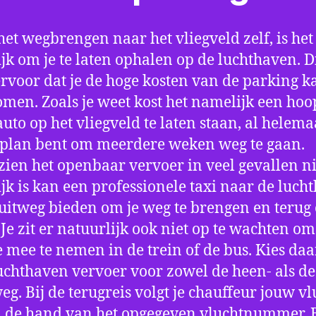
het wegbrengen naar het vliegveld zelf, is het
jk om je te laten ophalen op de luchthaven. D
ervoor dat je de hoge kosten van de parking k
men. Zoals je weet kost het namelijk een hoo
auto op het vliegveld te laten staan, al helema
 plan bent om meerdere weken weg te gaan.
ien het openbaar vervoer in veel gevallen ni
jk is kan een professionele taxi naar de luch
 uitweg bieden om je weg te brengen en terug 
 Je zit er natuurlijk ook niet op te wachten om 
 mee te nemen in de trein of de bus. Kies da
uchthaven vervoer voor zowel de heen- als de
eg. Bij de terugreis volgt je chauffeur jouw vl
 de hand van het opgegeven vluchtnummer. B