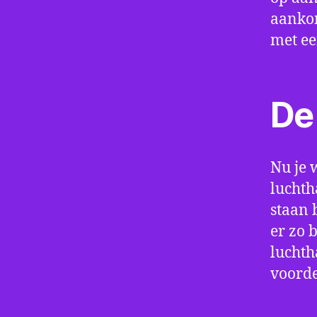
aankom
met e
De 
Nu je 
luchth
staan 
er zo 
luchth
voorde