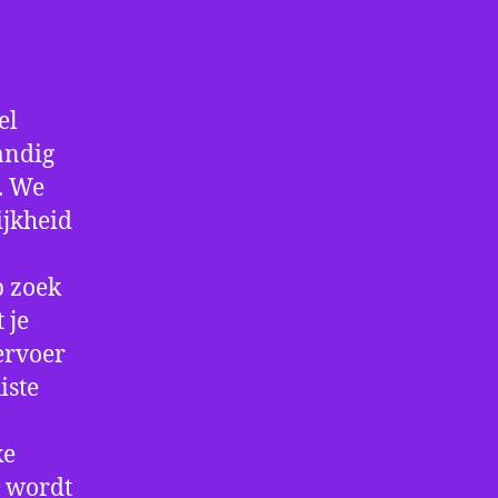
el
andig
f. We
ijkheid
p zoek
 je
ervoer
iste
ke
e wordt