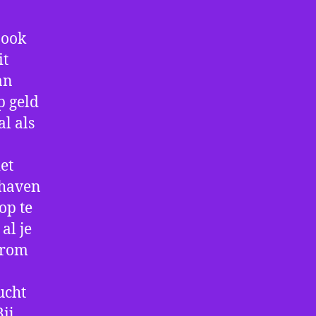
 ook
it
an
p geld
al als
et
thaven
op te
al je
arom
ucht
ij