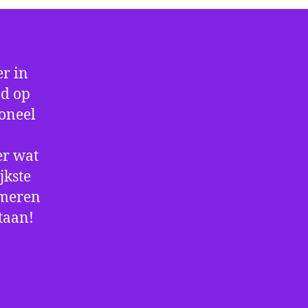
r in
jd op
ioneel
er wat
jkste
rmeren
staan!