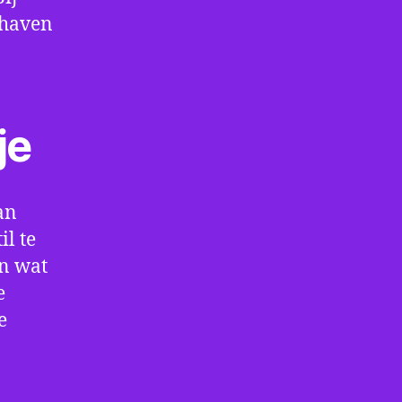
thaven
je
an
l te
en wat
e
e