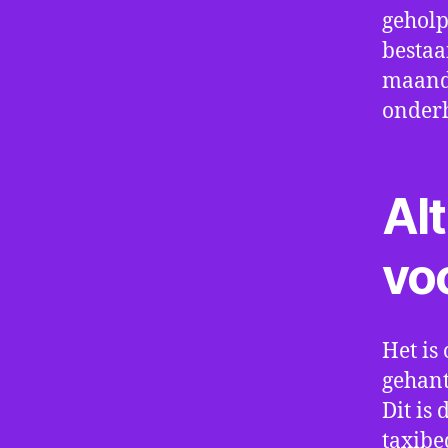
geholp
bestaa
maand 
onder
Alt
vo
Het is 
gehant
Dit is
taxibe