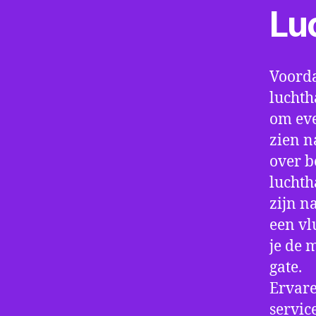
Lu
Voorda
luchth
om eve
zien n
over b
luchth
zijn n
een vl
je de 
gate.
Ervare
servic