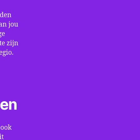
rden
an jou
ge
e zijn
egio.
ten
 ook
it