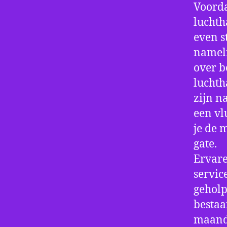
Voorda
luchth
even s
nameli
over b
luchth
zijn n
een vl
je de 
gate.
Ervare
servic
geholp
bestaa
maand 