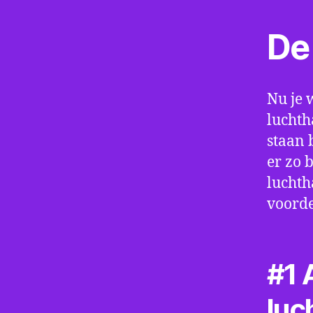
De 
Nu je 
luchth
staan 
er zo 
luchth
voorde
#1 A
luc