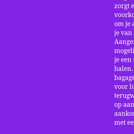
zorgt 
voorko
om je 
je van
Aangez
mogeli
je een
halen.
bagage
voor l
terugw
op aan
aankom
met e