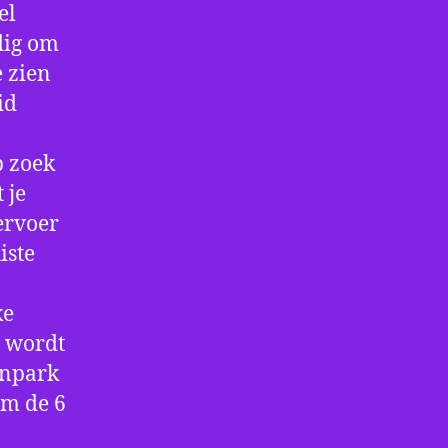
el
dig om
e zien
id
p zoek
 je
ervoer
iste
ke
e wordt
enpark
om de 6