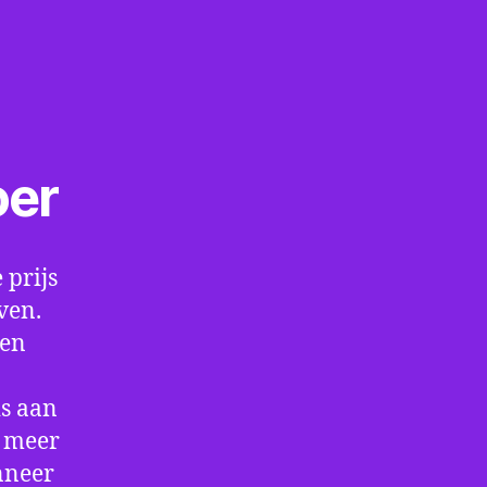
oer
 prijs
ven.
een
is aan
t meer
nneer