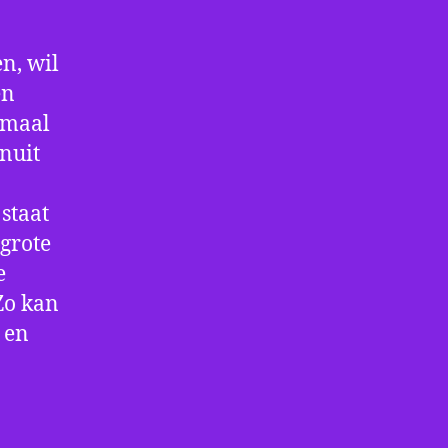
n, wil
en
nmaal
nuit
staat
 grote
e
Zo kan
 en