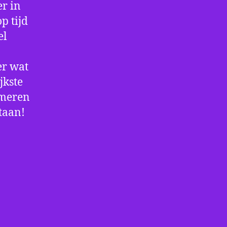
r in
p tijd
el
er wat
jkste
rmeren
staan!