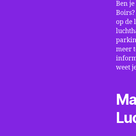
Ben je
Boirs?
op de 
luchth
parkin
meer t
inform
weet j
Ma
Lu