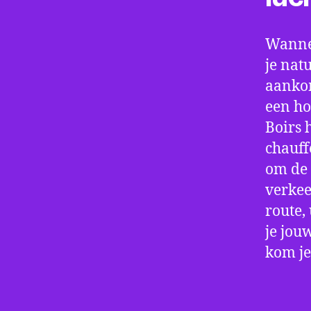
Wannee
je nat
aankom
een ho
Boirs 
chauff
om de 
verkee
route,
je jou
kom je