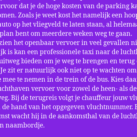
ervoor dat je de hoge kosten van de parking k
men. Zoals je weet kost het namelijk een hoo
auto op het vliegveld te laten staan, al helema
 plan bent om meerdere weken weg te gaan.
ien het openbaar vervoer in veel gevallen ni
jk is kan een professionele taxi naar de luch
 uitweg bieden om je weg te brengen en terug 
 Je zit er natuurlijk ook niet op te wachten om 
 mee te nemen in de trein of de bus. Kies da
uchthaven vervoer voor zowel de heen- als de
eg. Bij de terugreis volgt je chauffeur jouw vl
 de hand van het opgegeven vluchtnummer. B
st wacht hij in de aankomsthal van de luch
en naambordje.