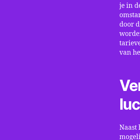
je in d
omstan
door d
worden
tariev
van he
Ve
lu
Naast 
mogeli