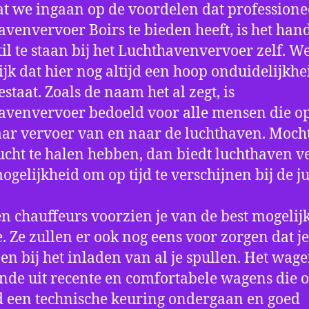
t we ingaan op de voordelen dat professione
avenvervoer Boirs te bieden heeft, is het han
til te staan bij het Luchthavenvervoer zelf. W
jk dat hier nog altijd een hoop onduidelijkhe
estaat. Zoals de naam het al zegt, is
avenvervoer bedoeld voor alle mensen die o
aar vervoer van en naar de luchthaven. Mocht
ucht te halen hebben, dan biedt luchthaven v
mogelijkheid om op tijd te verschijnen bij de ju
n chauffeurs voorzien je van de best mogelij
e. Ze zullen er ook nog eens voor zorgen dat j
en bij het inladen van al je spullen. Het wag
nde uit recente en comfortabele wagens die 
een technische keuring ondergaan en goed