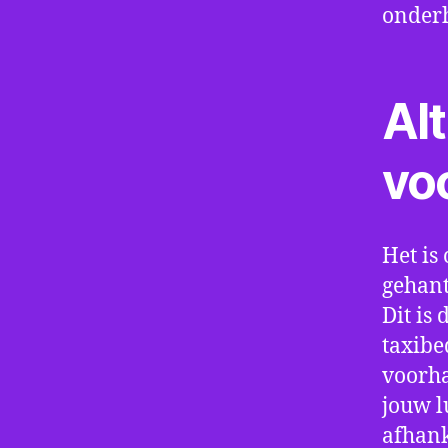
onder
Alt
vo
Het is 
gehant
Dit is
taxibe
voorha
jouw l
afhank