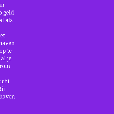
an
p geld
al als
et
thaven
op te
al je
arom
ucht
ij
thaven