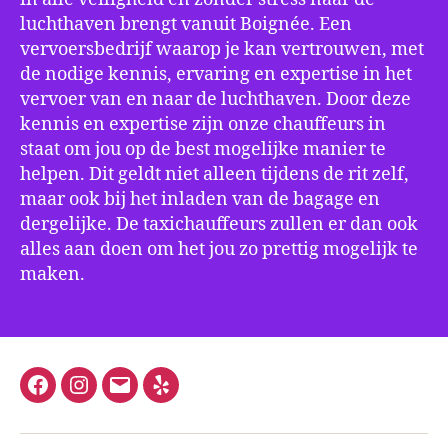
luchthaven brengt vanuit Boignée. Een
vervoersbedrijf waarop je kan vertrouwen, met
de nodige kennis, ervaring en expertise in het
vervoer van en naar de luchthaven. Door deze
kennis en expertise zijn onze chauffeurs in
staat om jou op de best mogelijke manier te
helpen. Dit geldt niet alleen tijdens de rit zelf,
maar ook bij het inladen van de bagage en
dergelijke. De taxichauffeurs zullen er dan ook
alles aan doen om het jou zo prettig mogelijk te
maken.
Facebook
Instagram
E-
Yelp
mail