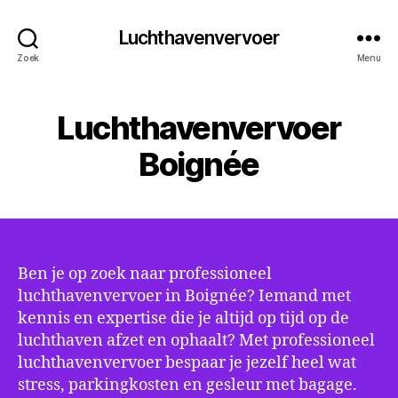
Luchthavenvervoer
Zoek
Menu
Luchthavenvervoer
Boignée
Ben je op zoek naar professioneel
luchthavenvervoer in Boignée? Iemand met
kennis en expertise die je altijd op tijd op de
luchthaven afzet en ophaalt? Met professioneel
luchthavenvervoer bespaar je jezelf heel wat
stress, parkingkosten en gesleur met bagage.