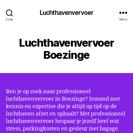
Luchthavenvervoer
Zoek
Menu
Luchthavenvervoer
Boezinge
Ben je op zoek naar professioneel
luchthavenvervoer in Boezinge? Iemand met
kennis en expertise die je altijd op tijd op de
luchthaven afzet en ophaalt? Met professioneel
luchthavenvervoer bespaar je jezelf heel wat
stress, parkingkosten en gesleur met bagage.