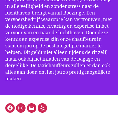
in alle veiligheid en zonder stress naar de
luchthaven brengt vanuit Boezinge. Een
vervoersbedrijf waarop je kan vertrouwen, met
de nodige kennis, ervaring en expertise in het
vervoer van en naar de luchthaven. Door deze
kennis en expertise zijn onze chauffeurs in
staat om jou op de best mogelijke manier te
helpen. Dit geldt niet alleen tijdens de rit zelf,
maar ook bij het inladen van de bagage en
dergelijke. De taxichauffeurs zullen er dan ook
alles aan doen om het jou zo prettig mogelijk te
maken.
Facebook
Instagram
E-
Yelp