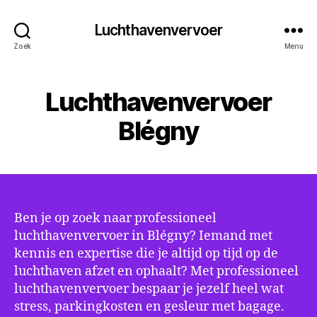
Luchthavenvervoer
Zoek
Menu
Luchthavenvervoer
Blégny
Ben je op zoek naar professioneel
luchthavenvervoer in Blégny? Iemand met
kennis en expertise die je altijd op tijd op de
luchthaven afzet en ophaalt? Met professioneel
luchthavenvervoer bespaar je jezelf heel wat
stress, parkingkosten en gesleur met bagage.