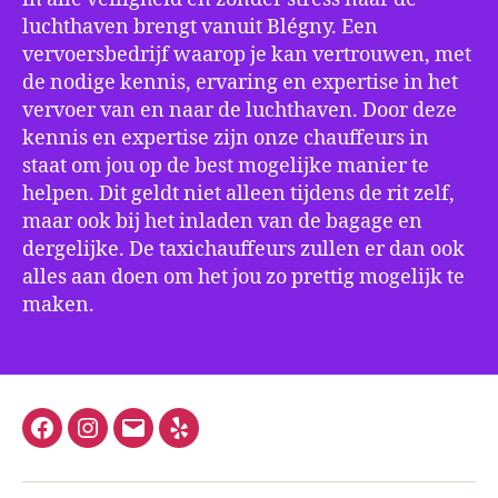
luchthaven brengt vanuit Blégny. Een
vervoersbedrijf waarop je kan vertrouwen, met
de nodige kennis, ervaring en expertise in het
vervoer van en naar de luchthaven. Door deze
kennis en expertise zijn onze chauffeurs in
staat om jou op de best mogelijke manier te
helpen. Dit geldt niet alleen tijdens de rit zelf,
maar ook bij het inladen van de bagage en
dergelijke. De taxichauffeurs zullen er dan ook
alles aan doen om het jou zo prettig mogelijk te
maken.
Facebook
Instagram
E-
Yelp
mail