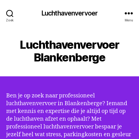
Luchthavenvervoer
Zoek
Menu
Luchthavenvervoer
Blankenberge
Ben je op zoek naar professioneel
luchthavenvervoer in Blankenberge? Iemand
met kennis en expertise die je altijd op tijd op
de luchthaven afzet en ophaalt? Met
professioneel luchthavenvervoer bespaar je
jezelf heel wat stress, parkingkosten en gesleur