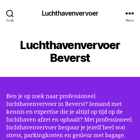
Luchthavenvervoer
Zoek
Menu
Luchthavenvervoer
Beverst
Ben je op zoek naar professioneel
luchthavenvervoer in Beverst? Iemand met
kennis en expertise die je altijd op tijd op de
luchthaven afzet en ophaalt? Met professioneel
luchthavenvervoer bespaar je jezelf heel wat
stress, parkingkosten en gesleur met bagage.