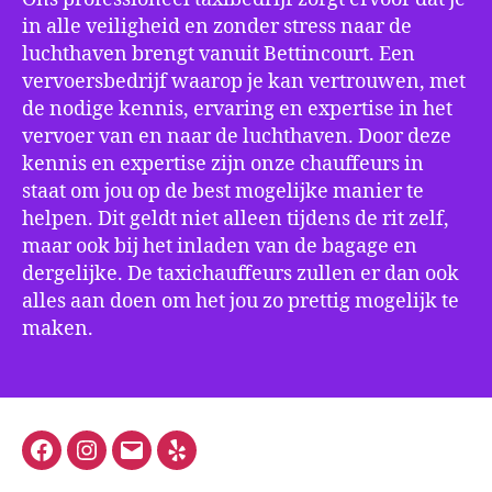
in alle veiligheid en zonder stress naar de
luchthaven brengt vanuit Bettincourt. Een
vervoersbedrijf waarop je kan vertrouwen, met
de nodige kennis, ervaring en expertise in het
vervoer van en naar de luchthaven. Door deze
kennis en expertise zijn onze chauffeurs in
staat om jou op de best mogelijke manier te
helpen. Dit geldt niet alleen tijdens de rit zelf,
maar ook bij het inladen van de bagage en
dergelijke. De taxichauffeurs zullen er dan ook
alles aan doen om het jou zo prettig mogelijk te
maken.
Facebook
Instagram
E-
Yelp