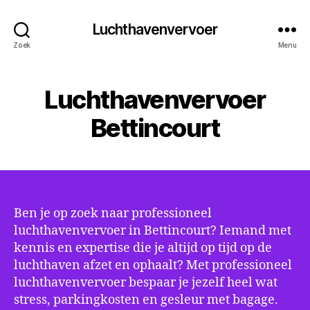
Luchthavenvervoer
Zoek
Menu
Luchthavenvervoer
Bettincourt
Ben je op zoek naar professioneel
luchthavenvervoer in Bettincourt? Iemand met
kennis en expertise die je altijd op tijd op de
luchthaven afzet en ophaalt? Met professioneel
luchthavenvervoer bespaar je jezelf heel wat
stress, parkingkosten en gesleur met bagage.