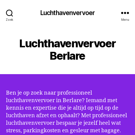
Luchthavenvervoer
Zoek
Menu
Luchthavenvervoer
Berlare
Ben je op zoek naar professioneel
luchthavenvervoer in Berlare? Iemand met
kennis en expertise die je altijd op tijd op de
luchthaven afzet en ophaalt? Met professioneel
luchthavenvervoer bespaar je jezelf heel wat
stress, parkingkosten en gesleur met bagage.