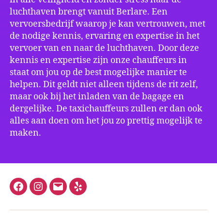
luchthaven brengt vanuit Berlare. Een
vervoersbedrijf waarop je kan vertrouwen, met
de nodige kennis, ervaring en expertise in het
vervoer van en naar de luchthaven. Door deze
kennis en expertise zijn onze chauffeurs in
staat om jou op de best mogelijke manier te
helpen. Dit geldt niet alleen tijdens de rit zelf,
maar ook bij het inladen van de bagage en
dergelijke. De taxichauffeurs zullen er dan ook
alles aan doen om het jou zo prettig mogelijk te
maken.
Facebook
Instagram
E-
Yelp
mail