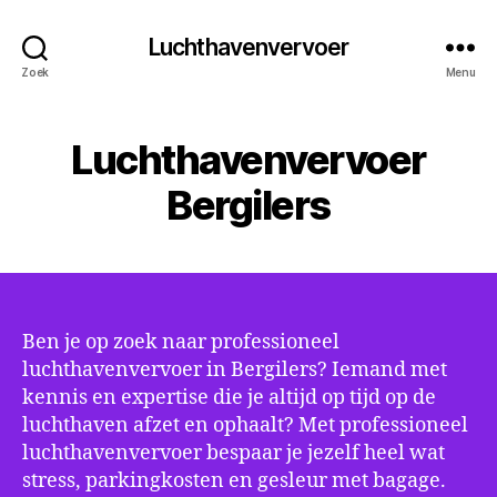
Luchthavenvervoer
Zoek
Menu
Luchthavenvervoer
Bergilers
Ben je op zoek naar professioneel
luchthavenvervoer in Bergilers? Iemand met
kennis en expertise die je altijd op tijd op de
luchthaven afzet en ophaalt? Met professioneel
luchthavenvervoer bespaar je jezelf heel wat
stress, parkingkosten en gesleur met bagage.