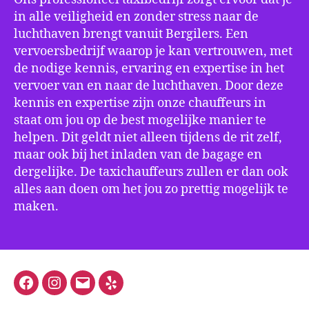
in alle veiligheid en zonder stress naar de
luchthaven brengt vanuit Bergilers. Een
vervoersbedrijf waarop je kan vertrouwen, met
de nodige kennis, ervaring en expertise in het
vervoer van en naar de luchthaven. Door deze
kennis en expertise zijn onze chauffeurs in
staat om jou op de best mogelijke manier te
helpen. Dit geldt niet alleen tijdens de rit zelf,
maar ook bij het inladen van de bagage en
dergelijke. De taxichauffeurs zullen er dan ook
alles aan doen om het jou zo prettig mogelijk te
maken.
Facebook
Instagram
E-
Yelp