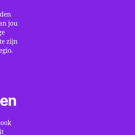
rden
an jou
ge
e zijn
egio.
ten
 ook
it