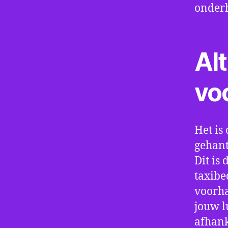
onder
Alt
vo
Het is 
gehant
Dit is
taxibe
voorha
jouw l
afhank