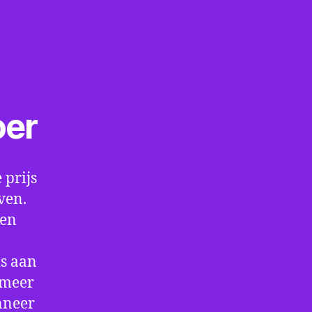
oer
 prijs
ven.
een
is aan
 meer
nneer