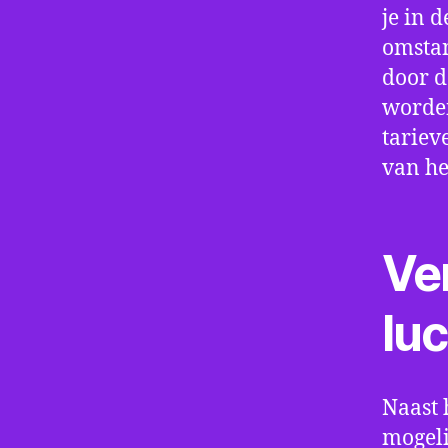
je in d
omstan
door d
worden
tariev
van he
Ve
lu
Naast 
mogeli