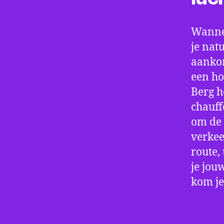
Wannee
je nat
aankom
een ho
Berg h
chauff
om de 
verkee
route,
je jou
kom je