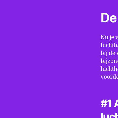
De 
Nu je 
luchth
bij de
bijzon
luchth
voorde
#1 A
luc