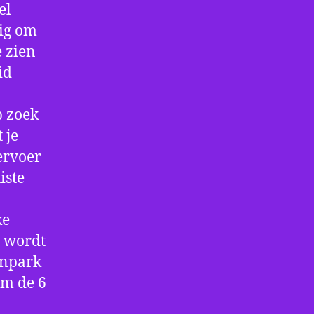
el
dig om
e zien
id
p zoek
 je
ervoer
iste
ke
e wordt
enpark
om de 6