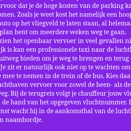
ervoor dat je de hoge kosten van de parking k
men. Zoals je weet kost het namelijk een hoo
auto op het vliegveld te laten staan, al helema
 plan bent om meerdere weken weg te gaan.
ien het openbaar vervoer in veel gevallen ni
jk is kan een professionele taxi naar de luch
 uitweg bieden om je weg te brengen en terug 
 Je zit er natuurlijk ook niet op te wachten om 
 mee te nemen in de trein of de bus. Kies da
uchthaven vervoer voor zowel de heen- als de
eg. Bij de terugreis volgt je chauffeur jouw vl
 de hand van het opgegeven vluchtnummer. B
st wacht hij in de aankomsthal van de luch
en naambordje.