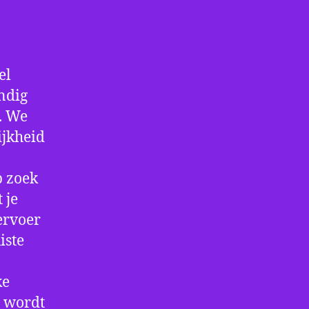
el
andig
f. We
ijkheid
p zoek
 je
ervoer
iste
ke
e wordt