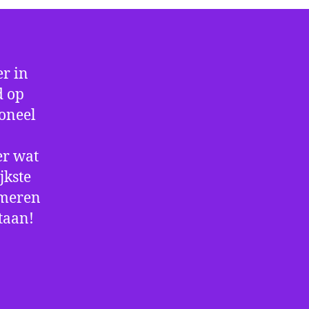
r in
d op
ioneel
er wat
jkste
rmeren
staan!