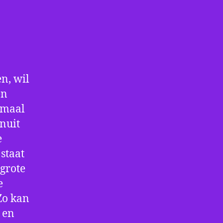
n, wil
en
nmaal
nuit
e
staat
 grote
e
Zo kan
 en