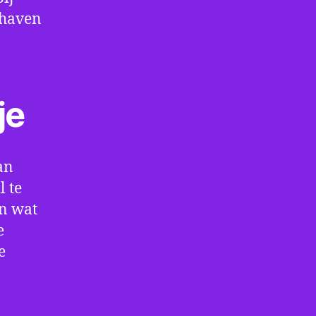
thaven
je
an
l te
en wat
e
e