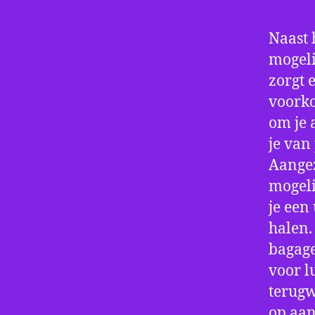
Naast 
mogeli
zorgt 
voorko
om je 
je van
Aangez
mogeli
je een
halen.
bagage
voor l
terugw
op aan