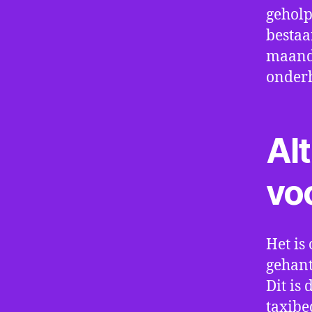
geholp
bestaa
maand 
onder
Alt
vo
Het is 
gehant
Dit is
taxibe