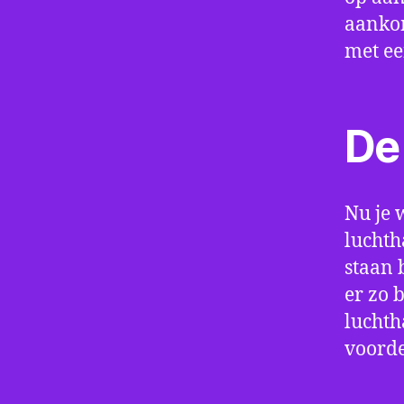
aankom
met e
De 
Nu je 
luchth
staan 
er zo 
luchth
voorde