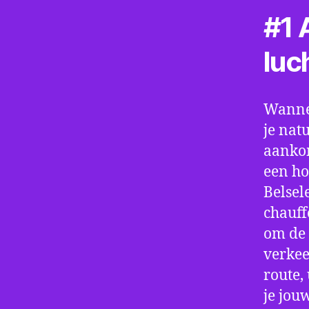
#1 A
luc
Wannee
je nat
aankom
een ho
Belsel
chauff
om de 
verkee
route,
je jou