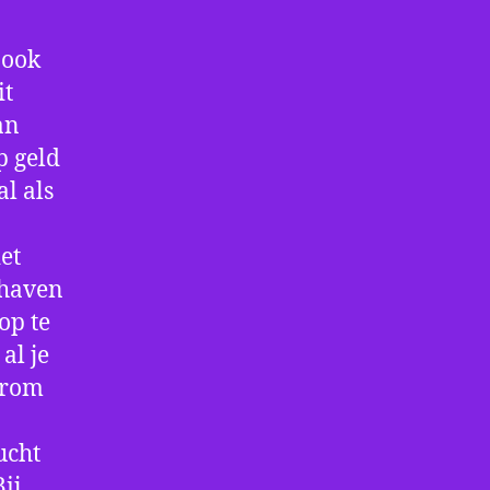
 ook
it
an
p geld
al als
et
thaven
op te
al je
arom
ucht
ij