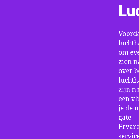
Lu
Voorda
luchth
om eve
zien n
over b
luchth
zijn n
een vl
je de 
gate.
Ervare
servic