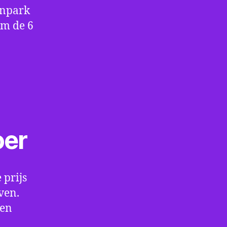
enpark
om de 6
oer
 prijs
ven.
een