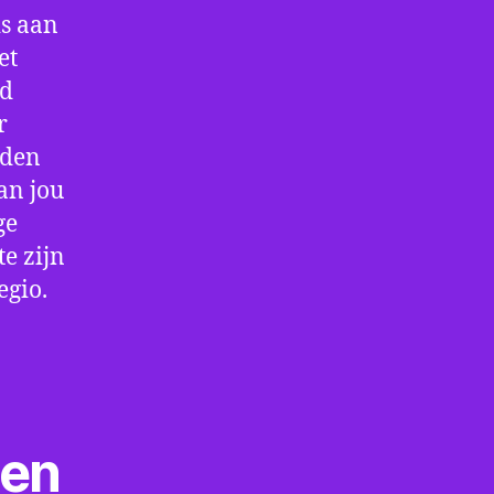
is aan
et
jd
r
rden
an jou
ge
e zijn
egio.
ten