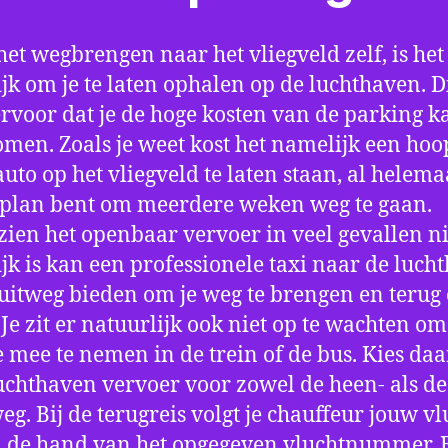
het wegbrengen naar het vliegveld zelf, is het
jk om je te laten ophalen op de luchthaven. D
ervoor dat je de hoge kosten van de parking k
men. Zoals je weet kost het namelijk een hoo
auto op het vliegveld te laten staan, al helema
 plan bent om meerdere weken weg te gaan.
ien het openbaar vervoer in veel gevallen ni
jk is kan een professionele taxi naar de luch
 uitweg bieden om je weg te brengen en terug 
 Je zit er natuurlijk ook niet op te wachten om 
 mee te nemen in de trein of de bus. Kies da
uchthaven vervoer voor zowel de heen- als de
eg. Bij de terugreis volgt je chauffeur jouw vl
 de hand van het opgegeven vluchtnummer. B