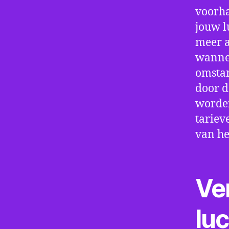
voorha
jouw l
meer a
wannee
omstan
door d
worden
tariev
van he
Ve
lu