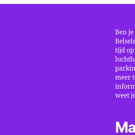
Ben je
Belsel
tijd o
luchth
parkin
meer t
inform
weet j
Ma