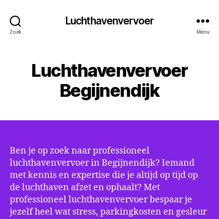
Luchthavenvervoer
Zoek
Menu
Luchthavenvervoer
Begijnendijk
Ben je op zoek naar professioneel
luchthavenvervoer in Begijnendijk? Iemand
met kennis en expertise die je altijd op tijd op
de luchthaven afzet en ophaalt? Met
professioneel luchthavenvervoer bespaar je
jezelf heel wat stress, parkingkosten en gesleur