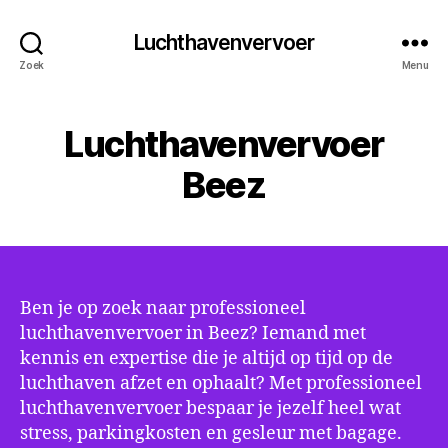
Luchthavenvervoer
Zoek
Menu
Luchthavenvervoer
Beez
Ben je op zoek naar professioneel
luchthavenvervoer in Beez? Iemand met
kennis en expertise die je altijd op tijd op de
luchthaven afzet en ophaalt? Met professioneel
luchthavenvervoer bespaar je jezelf heel wat
stress, parkingkosten en gesleur met bagage.