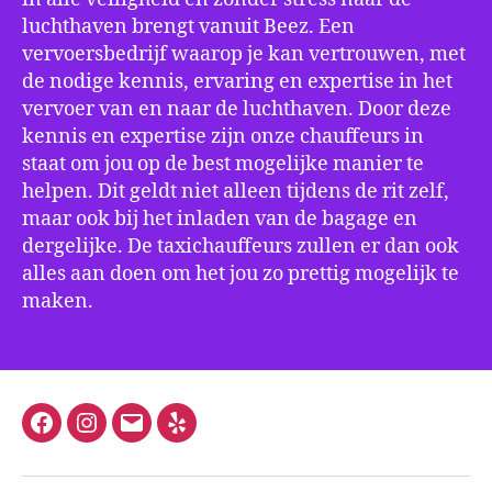
luchthaven brengt vanuit Beez. Een
vervoersbedrijf waarop je kan vertrouwen, met
de nodige kennis, ervaring en expertise in het
vervoer van en naar de luchthaven. Door deze
kennis en expertise zijn onze chauffeurs in
staat om jou op de best mogelijke manier te
helpen. Dit geldt niet alleen tijdens de rit zelf,
maar ook bij het inladen van de bagage en
dergelijke. De taxichauffeurs zullen er dan ook
alles aan doen om het jou zo prettig mogelijk te
maken.
Facebook
Instagram
E-
Yelp
mail