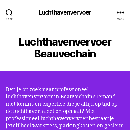
Luchthavenvervoer
Zoek
Menu
Luchthavenvervoer
Beauvechain
Ben je op zoek naar professioneel
luchthavenvervoer in Beauvechain? Iemand
met kennis en expertise die je altijd op tijd op
de luchthaven afzet en ophaalt? Met
professioneel luchthavenvervoer bespaar je
jezelf heel wat stress, parkingkosten en gesleur