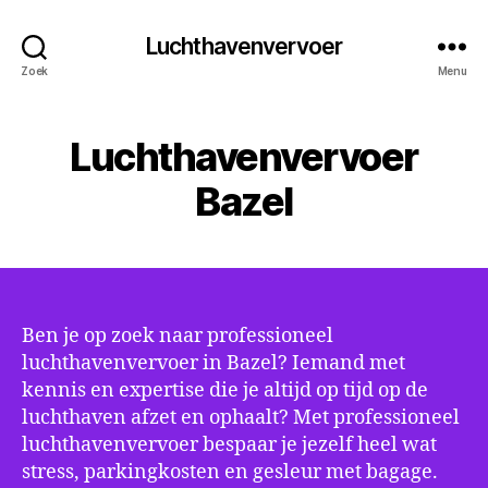
Luchthavenvervoer
Zoek
Menu
Luchthavenvervoer
Bazel
Ben je op zoek naar professioneel
luchthavenvervoer in Bazel? Iemand met
kennis en expertise die je altijd op tijd op de
luchthaven afzet en ophaalt? Met professioneel
luchthavenvervoer bespaar je jezelf heel wat
stress, parkingkosten en gesleur met bagage.