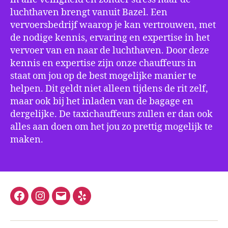
luchthaven brengt vanuit Bazel. Een
vervoersbedrijf waarop je kan vertrouwen, met
de nodige kennis, ervaring en expertise in het
vervoer van en naar de luchthaven. Door deze
kennis en expertise zijn onze chauffeurs in
staat om jou op de best mogelijke manier te
helpen. Dit geldt niet alleen tijdens de rit zelf,
maar ook bij het inladen van de bagage en
dergelijke. De taxichauffeurs zullen er dan ook
alles aan doen om het jou zo prettig mogelijk te
maken.
Facebook
Instagram
E-
Yelp
mail