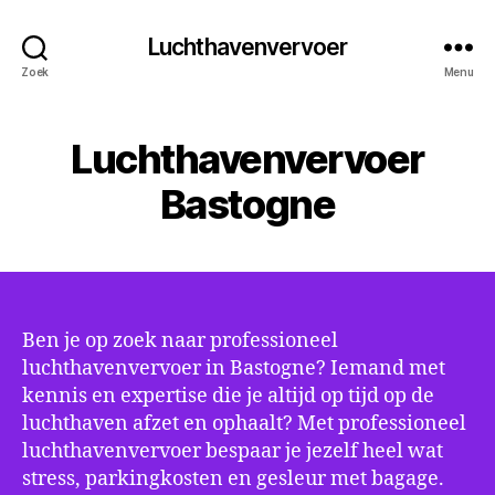
Luchthavenvervoer
Zoek
Menu
Luchthavenvervoer
Bastogne
Ben je op zoek naar professioneel
luchthavenvervoer in Bastogne? Iemand met
kennis en expertise die je altijd op tijd op de
luchthaven afzet en ophaalt? Met professioneel
luchthavenvervoer bespaar je jezelf heel wat
stress, parkingkosten en gesleur met bagage.