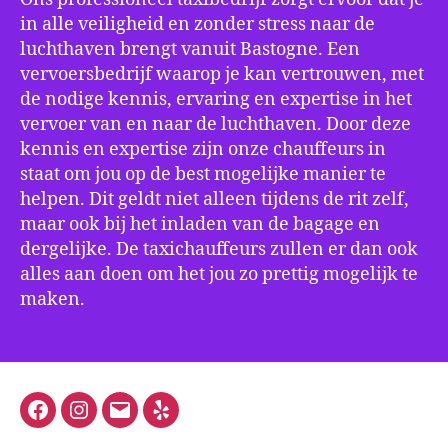
in alle veiligheid en zonder stress naar de
luchthaven brengt vanuit Bastogne. Een
vervoersbedrijf waarop je kan vertrouwen, met
de nodige kennis, ervaring en expertise in het
vervoer van en naar de luchthaven. Door deze
kennis en expertise zijn onze chauffeurs in
staat om jou op de best mogelijke manier te
helpen. Dit geldt niet alleen tijdens de rit zelf,
maar ook bij het inladen van de bagage en
dergelijke. De taxichauffeurs zullen er dan ook
alles aan doen om het jou zo prettig mogelijk te
maken.
Facebook
Instagram
E-
Yelp