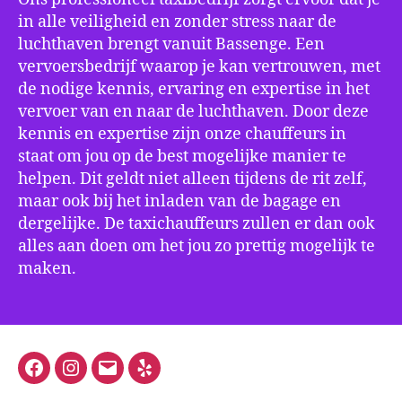
in alle veiligheid en zonder stress naar de
luchthaven brengt vanuit Bassenge. Een
vervoersbedrijf waarop je kan vertrouwen, met
de nodige kennis, ervaring en expertise in het
vervoer van en naar de luchthaven. Door deze
kennis en expertise zijn onze chauffeurs in
staat om jou op de best mogelijke manier te
helpen. Dit geldt niet alleen tijdens de rit zelf,
maar ook bij het inladen van de bagage en
dergelijke. De taxichauffeurs zullen er dan ook
alles aan doen om het jou zo prettig mogelijk te
maken.
Facebook
Instagram
E-
Yelp