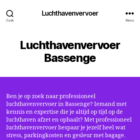
Luchthavenvervoer
Zoek
Menu
Luchthavenvervoer
Bassenge
Ben je op zoek naar professioneel
luchthavenvervoer in Bassenge? Iemand met
kennis en expertise die je altijd op tijd op de
luchthaven afzet en ophaalt? Met professioneel
luchthavenvervoer bespaar je jezelf heel wat
stress, parkingkosten en gesleur met bagage.