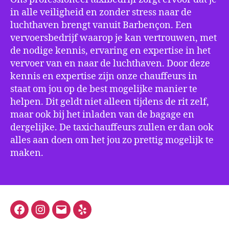
in alle veiligheid en zonder stress naar de
luchthaven brengt vanuit Barbençon. Een
vervoersbedrijf waarop je kan vertrouwen, met
de nodige kennis, ervaring en expertise in het
vervoer van en naar de luchthaven. Door deze
kennis en expertise zijn onze chauffeurs in
staat om jou op de best mogelijke manier te
helpen. Dit geldt niet alleen tijdens de rit zelf,
maar ook bij het inladen van de bagage en
dergelijke. De taxichauffeurs zullen er dan ook
alles aan doen om het jou zo prettig mogelijk te
maken.
Facebook
Instagram
E-
Yelp