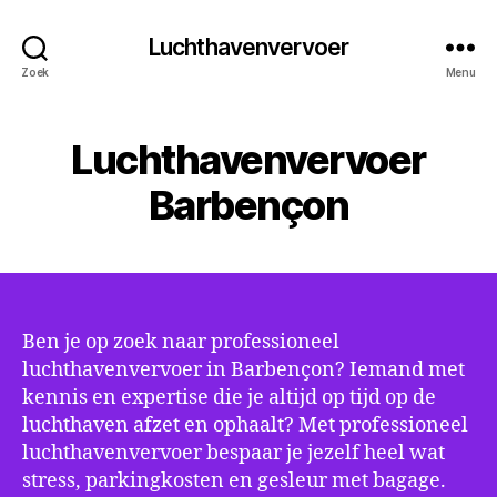
Luchthavenvervoer
Zoek
Menu
Luchthavenvervoer
Barbençon
Ben je op zoek naar professioneel
luchthavenvervoer in Barbençon? Iemand met
kennis en expertise die je altijd op tijd op de
luchthaven afzet en ophaalt? Met professioneel
luchthavenvervoer bespaar je jezelf heel wat
stress, parkingkosten en gesleur met bagage.