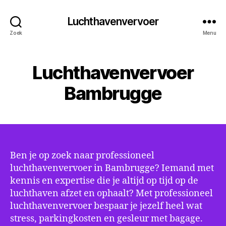
Luchthavenvervoer
Zoek
Menu
Luchthavenvervoer
Bambrugge
Ben je op zoek naar professioneel
luchthavenvervoer in Bambrugge? Iemand met
kennis en expertise die je altijd op tijd op de
luchthaven afzet en ophaalt? Met professioneel
luchthavenvervoer bespaar je jezelf heel wat
stress, parkingkosten en gesleur met bagage.