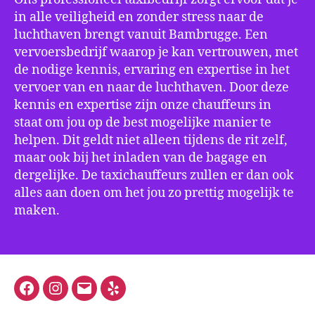
in alle veiligheid en zonder stress naar de
luchthaven brengt vanuit Bambrugge. Een
vervoersbedrijf waarop je kan vertrouwen, met
de nodige kennis, ervaring en expertise in het
vervoer van en naar de luchthaven. Door deze
kennis en expertise zijn onze chauffeurs in
staat om jou op de best mogelijke manier te
helpen. Dit geldt niet alleen tijdens de rit zelf,
maar ook bij het inladen van de bagage en
dergelijke. De taxichauffeurs zullen er dan ook
alles aan doen om het jou zo prettig mogelijk te
maken.
Facebook
Instagram
E-
Yelp