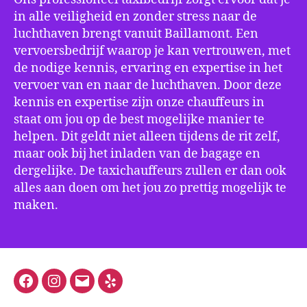
in alle veiligheid en zonder stress naar de
luchthaven brengt vanuit Baillamont. Een
vervoersbedrijf waarop je kan vertrouwen, met
de nodige kennis, ervaring en expertise in het
vervoer van en naar de luchthaven. Door deze
kennis en expertise zijn onze chauffeurs in
staat om jou op de best mogelijke manier te
helpen. Dit geldt niet alleen tijdens de rit zelf,
maar ook bij het inladen van de bagage en
dergelijke. De taxichauffeurs zullen er dan ook
alles aan doen om het jou zo prettig mogelijk te
maken.
Facebook
Instagram
E-
Yelp