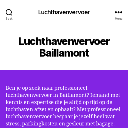
Luchthavenvervoer
Zoek
Menu
Luchthavenvervoer
Baillamont
Ben je op zoek naar professioneel
luchthavenvervoer in Baillamont? Iemand met
kennis en expertise die je altijd op tijd op de
luchthaven afzet en ophaalt? Met professioneel
luchthavenvervoer bespaar je jezelf heel wat
stress, parkingkosten en gesleur met bagage.