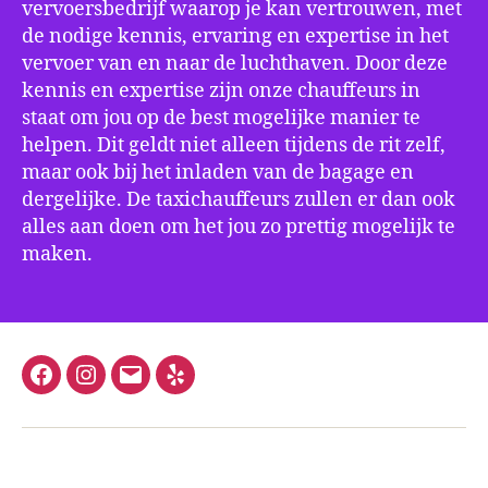
vervoersbedrijf waarop je kan vertrouwen, met
de nodige kennis, ervaring en expertise in het
vervoer van en naar de luchthaven. Door deze
kennis en expertise zijn onze chauffeurs in
staat om jou op de best mogelijke manier te
helpen. Dit geldt niet alleen tijdens de rit zelf,
maar ook bij het inladen van de bagage en
dergelijke. De taxichauffeurs zullen er dan ook
alles aan doen om het jou zo prettig mogelijk te
maken.
Facebook
Instagram
E-
Yelp
mail