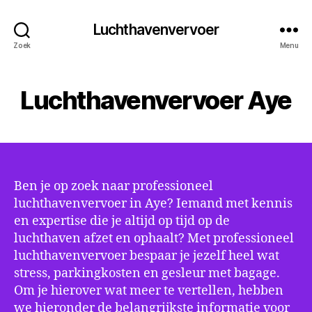
Luchthavenvervoer
Zoek
Menu
Luchthavenvervoer Aye
Ben je op zoek naar professioneel
luchthavenvervoer in Aye? Iemand met kennis
en expertise die je altijd op tijd op de
luchthaven afzet en ophaalt? Met professioneel
luchthavenvervoer bespaar je jezelf heel wat
stress, parkingkosten en gesleur met bagage.
Om je hierover wat meer te vertellen, hebben
we hieronder de belangrijkste informatie voor