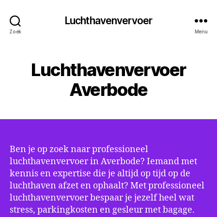
Luchthavenvervoer
Zoek
Menu
Luchthavenvervoer
Averbode
Ben je op zoek naar professioneel
luchthavenvervoer in Averbode? Iemand met
kennis en expertise die je altijd op tijd op de
luchthaven afzet en ophaalt? Met professioneel
luchthavenvervoer bespaar je jezelf heel wat
stress, parkingkosten en gesleur met bagage.