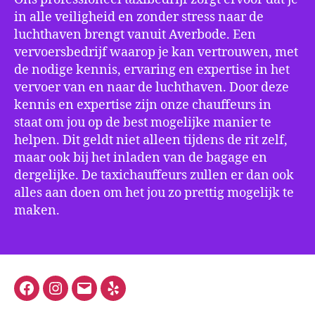
in alle veiligheid en zonder stress naar de
luchthaven brengt vanuit Averbode. Een
vervoersbedrijf waarop je kan vertrouwen, met
de nodige kennis, ervaring en expertise in het
vervoer van en naar de luchthaven. Door deze
kennis en expertise zijn onze chauffeurs in
staat om jou op de best mogelijke manier te
helpen. Dit geldt niet alleen tijdens de rit zelf,
maar ook bij het inladen van de bagage en
dergelijke. De taxichauffeurs zullen er dan ook
alles aan doen om het jou zo prettig mogelijk te
maken.
Facebook
Instagram
E-
Yelp