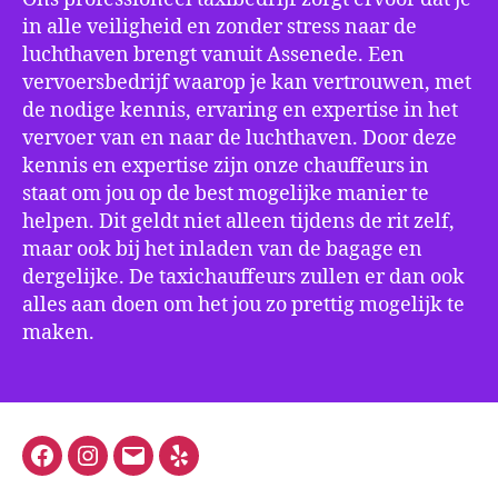
in alle veiligheid en zonder stress naar de
luchthaven brengt vanuit Assenede. Een
vervoersbedrijf waarop je kan vertrouwen, met
de nodige kennis, ervaring en expertise in het
vervoer van en naar de luchthaven. Door deze
kennis en expertise zijn onze chauffeurs in
staat om jou op de best mogelijke manier te
helpen. Dit geldt niet alleen tijdens de rit zelf,
maar ook bij het inladen van de bagage en
dergelijke. De taxichauffeurs zullen er dan ook
alles aan doen om het jou zo prettig mogelijk te
maken.
Facebook
Instagram
E-
Yelp