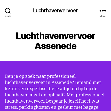
Luchthavenvervoer
Zoek
Menu
Luchthavenvervoer
Assenede
Ben je op zoek naar professioneel
luchthavenvervoer in Assenede? Iemand met
kennis en expertise die je altijd op tijd op de
luchthaven afzet en ophaalt? Met professioneel
luchthavenvervoer bespaar je jezelf heel wat
stress, parkingkosten en gesleur met bagage.