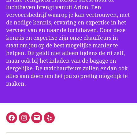
luchthaven brengt vanuit Arlon. Een
vervoersbedrijf waarop je kan vertrouwen, met
de nodige kennis, ervaring en expertise in het
vervoer van en naar de luchthaven. Door deze
kennis en expertise zijn onze chauffeurs in
staat om jou op de best mogelijke manier te
helpen. Dit geldt niet alleen tijdens de rit zelf,
maar ook bij het inladen van de bagage en
dergelijke. De taxichauffeurs zullen er dan ook
alles aan doen om het jou zo prettig mogelijk te
maken.
Facebook
Instagram
E-
Yelp
mail