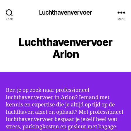
Luchthavenvervoer
Zoek
Menu
Luchthavenvervoer
Arlon
Ben je op zoek naar professioneel
luchthavenvervoer in Arlon? Iemand met
kennis en expertise die je altijd op tijd op de
luchthaven afzet en ophaalt? Met professioneel
luchthavenvervoer bespaar je jezelf heel wat
stress, parkingkosten en gesleur met bagage.