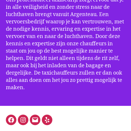
in alle veiligheid en zonder stress naar de
luchthaven brengt vanuit Argenteau. Een
vervoersbedrijf waarop je kan vertrouwen, met
de nodige kennis, ervaring en expertise in het
vervoer van en naar de luchthaven. Door deze
kennis en expertise zijn onze chauffeurs in
staat om jou op de best mogelijke manier te
helpen. Dit geldt niet alleen tijdens de rit zelf,
maar ook bij het inladen van de bagage en
dergelijke. De taxichauffeurs zullen er dan ook
alles aan doen om het jou zo prettig mogelijk te
maken.
Facebook
Instagram
E-
Yelp