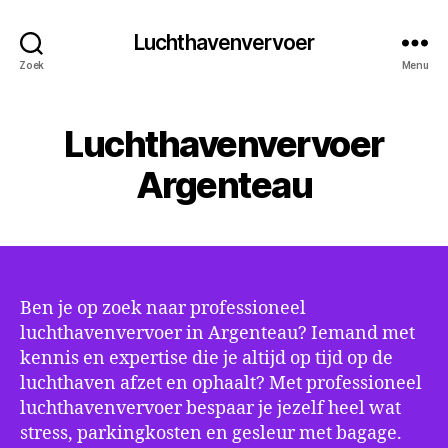
Luchthavenvervoer
Zoek
Menu
Luchthavenvervoer
Argenteau
Ben je op zoek naar professioneel
luchthavenvervoer in Argenteau? Iemand met
kennis en expertise die je altijd op tijd op de
luchthaven afzet en ophaalt? Met professioneel
luchthavenvervoer bespaar je jezelf heel wat
stress, parkingkosten en gesleur met bagage.