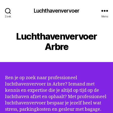
Luchthavenvervoer
Zoek
Menu
Luchthavenvervoer
Arbre
Ben je op zoek naar professioneel
luchthavenvervoer in Arbre? Iemand met
kennis en expertise die je altijd op tijd op de
luchthaven afzet en ophaalt? Met professioneel
luchthavenvervoer bespaar je jezelf heel wat
stress, parkingkosten en gesleur met bagage.