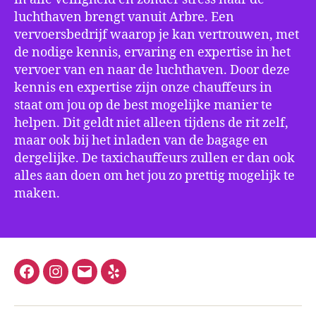
luchthaven brengt vanuit Arbre. Een
vervoersbedrijf waarop je kan vertrouwen, met
de nodige kennis, ervaring en expertise in het
vervoer van en naar de luchthaven. Door deze
kennis en expertise zijn onze chauffeurs in
staat om jou op de best mogelijke manier te
helpen. Dit geldt niet alleen tijdens de rit zelf,
maar ook bij het inladen van de bagage en
dergelijke. De taxichauffeurs zullen er dan ook
alles aan doen om het jou zo prettig mogelijk te
maken.
Facebook
Instagram
E-
Yelp
mail