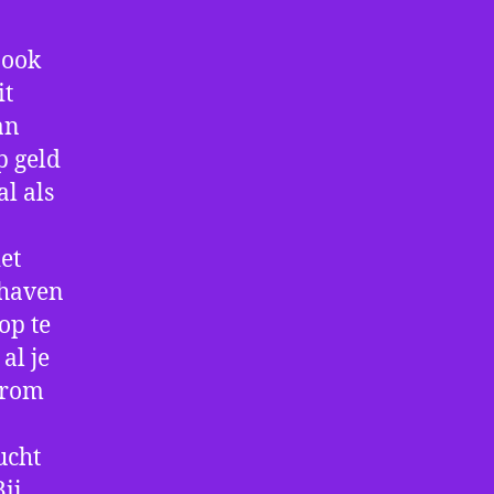
 ook
it
an
p geld
al als
et
thaven
op te
al je
arom
ucht
ij