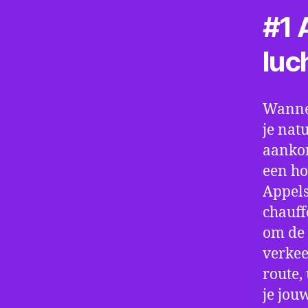
#1 A
luc
Wannee
je nat
aankom
een ho
Appels
chauff
om de 
verkee
route,
je jou