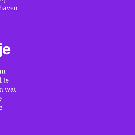
thaven
je
an
 te
en wat
e
e