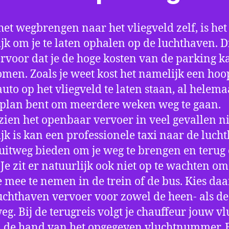
het wegbrengen naar het vliegveld zelf, is het
jk om je te laten ophalen op de luchthaven. D
ervoor dat je de hoge kosten van de parking k
men. Zoals je weet kost het namelijk een hoo
auto op het vliegveld te laten staan, al helema
 plan bent om meerdere weken weg te gaan.
ien het openbaar vervoer in veel gevallen ni
jk is kan een professionele taxi naar de luch
 uitweg bieden om je weg te brengen en terug 
 Je zit er natuurlijk ook niet op te wachten om 
 mee te nemen in de trein of de bus. Kies da
uchthaven vervoer voor zowel de heen- als de
eg. Bij de terugreis volgt je chauffeur jouw vl
 de hand van het opgegeven vluchtnummer. B