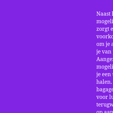
Naast 
mogeli
zorgt 
voorko
om je 
je van
Aangez
mogeli
je een
halen.
bagage
voor l
terugw
op aan