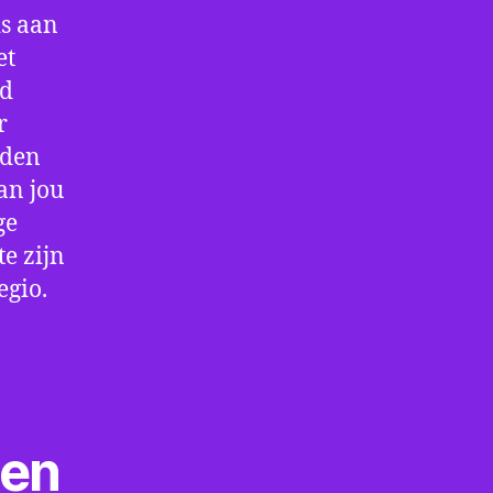
is aan
et
jd
r
rden
an jou
ge
e zijn
egio.
ten