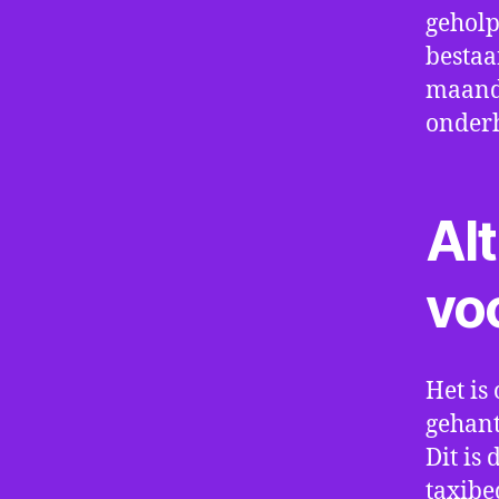
geholp
bestaa
maand 
onder
Alt
vo
Het is 
gehant
Dit is
taxibe