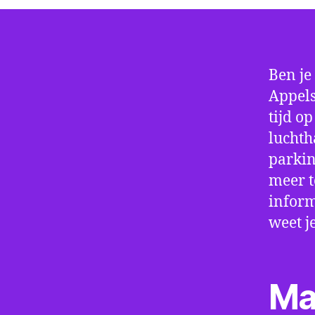
Ben je
Appels
tijd o
luchth
parkin
meer t
inform
weet j
Ma