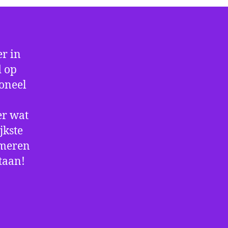
r in
d op
ioneel
er wat
jkste
rmeren
staan!