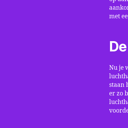
aankom
met e
De 
Nu je 
luchth
staan 
er zo 
luchth
voorde