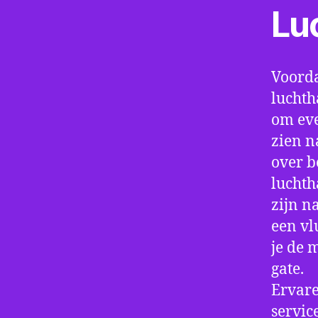
Lu
Voorda
luchth
om eve
zien n
over b
luchth
zijn n
een vl
je de 
gate.
Ervare
servic