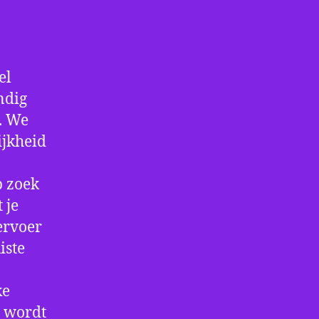
el
ndig
f. We
ijkheid
p zoek
 je
ervoer
iste
ke
e wordt