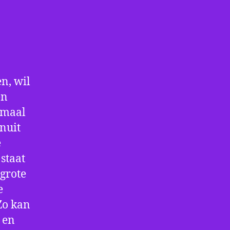
n, wil
en
nmaal
nuit
e
staat
 grote
e
Zo kan
 en