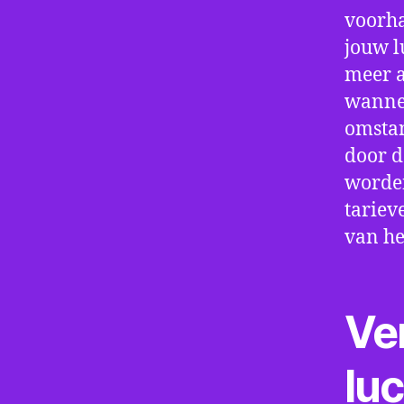
voorha
jouw l
meer a
wannee
omstan
door d
worden
tariev
van he
Ve
lu