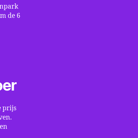
enpark
om de 6
oer
 prijs
ven.
een