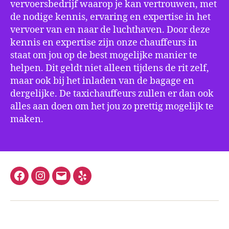
vervoersbedrijf waarop je kan vertrouwen, met
de nodige kennis, ervaring en expertise in het
vervoer van en naar de luchthaven. Door deze
kennis en expertise zijn onze chauffeurs in
staat om jou op de best mogelijke manier te
helpen. Dit geldt niet alleen tijdens de rit zelf,
maar ook bij het inladen van de bagage en
dergelijke. De taxichauffeurs zullen er dan ook
alles aan doen om het jou zo prettig mogelijk te
maken.
Facebook
Instagram
E-
Yelp
mail