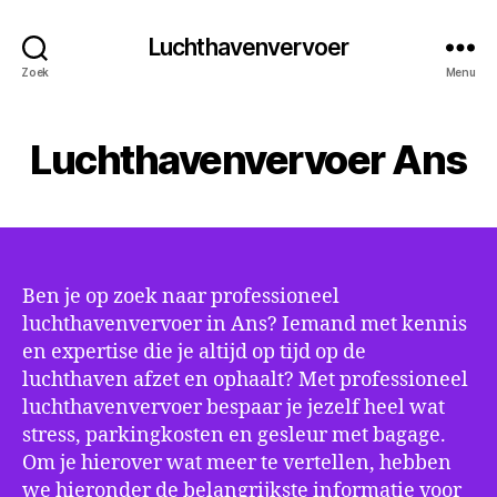
Luchthavenvervoer
Zoek
Menu
Luchthavenvervoer Ans
Ben je op zoek naar professioneel
luchthavenvervoer in Ans? Iemand met kennis
en expertise die je altijd op tijd op de
luchthaven afzet en ophaalt? Met professioneel
luchthavenvervoer bespaar je jezelf heel wat
stress, parkingkosten en gesleur met bagage.
Om je hierover wat meer te vertellen, hebben
we hieronder de belangrijkste informatie voor