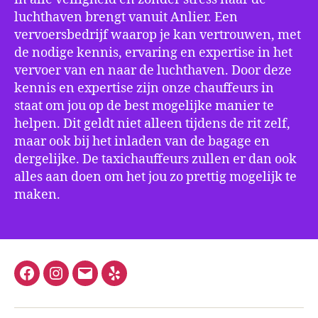
luchthaven brengt vanuit Anlier. Een
vervoersbedrijf waarop je kan vertrouwen, met
de nodige kennis, ervaring en expertise in het
vervoer van en naar de luchthaven. Door deze
kennis en expertise zijn onze chauffeurs in
staat om jou op de best mogelijke manier te
helpen. Dit geldt niet alleen tijdens de rit zelf,
maar ook bij het inladen van de bagage en
dergelijke. De taxichauffeurs zullen er dan ook
alles aan doen om het jou zo prettig mogelijk te
maken.
Facebook
Instagram
E-
Yelp
mail