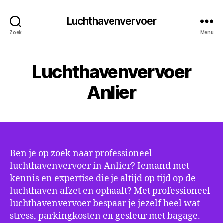
Luchthavenvervoer
Zoek
Menu
Luchthavenvervoer
Anlier
Ben je op zoek naar professioneel
luchthavenvervoer in Anlier? Iemand met
kennis en expertise die je altijd op tijd op de
luchthaven afzet en ophaalt? Met professioneel
luchthavenvervoer bespaar je jezelf heel wat
stress, parkingkosten en gesleur met bagage.