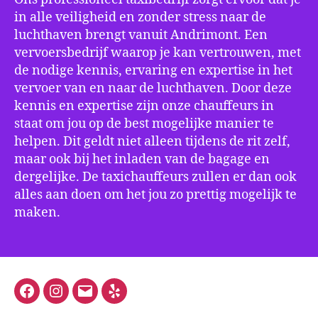
in alle veiligheid en zonder stress naar de
luchthaven brengt vanuit Andrimont. Een
vervoersbedrijf waarop je kan vertrouwen, met
de nodige kennis, ervaring en expertise in het
vervoer van en naar de luchthaven. Door deze
kennis en expertise zijn onze chauffeurs in
staat om jou op de best mogelijke manier te
helpen. Dit geldt niet alleen tijdens de rit zelf,
maar ook bij het inladen van de bagage en
dergelijke. De taxichauffeurs zullen er dan ook
alles aan doen om het jou zo prettig mogelijk te
maken.
Facebook
Instagram
E-
Yelp