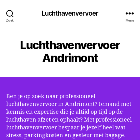
Luchthavenvervoer
Zoek
Menu
Luchthavenvervoer
Andrimont
Ben je op zoek naar professioneel
luchthavenvervoer in Andrimont? Iemand met
kennis en expertise die je altijd op tijd op de
luchthaven afzet en ophaalt? Met professioneel
luchthavenvervoer bespaar je jezelf heel wat
stress, parkingkosten en gesleur met bagage.