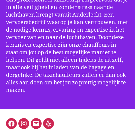
in alle veiligheid en zonder stress naar de
luchthaven brengt vanuit Anderlecht. Een
vervoersbedrijf waarop je kan vertrouwen, met
de nodige kennis, ervaring en expertise in het
vervoer van en naar de luchthaven. Door deze
kennis en expertise zijn onze chauffeurs in
staat om jou op de best mogelijke manier te
helpen. Dit geldt niet alleen tijdens de rit zelf,
maar ook bij het inladen van de bagage en
dergelijke. De taxichauffeurs zullen er dan ook
alles aan doen om het jou zo prettig mogelijk te
maken.
Facebook
Instagram
E-
Yelp