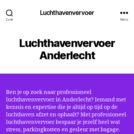
Luchthavenvervoer
Zoek
Menu
Luchthavenvervoer
Anderlecht
Ben je op zoek naar professioneel
luchthavenvervoer in Anderlecht? Iemand met
kennis en expertise die je altijd op tijd op de
luchthaven afzet en ophaalt? Met professioneel
luchthavenvervoer bespaar je jezelf heel wat
stress, parkingkosten en gesleur met bagage.