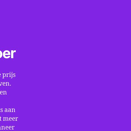
oer
 prijs
ven.
een
is aan
t meer
nneer