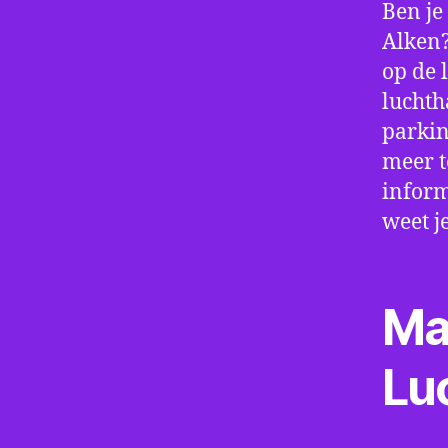
Ben je
Alken?
op de 
luchth
parkin
meer t
inform
weet j
Ma
Lu