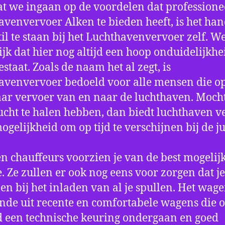
t we ingaan op de voordelen dat professione
avenvervoer Alken te bieden heeft, is het ha
til te staan bij het Luchthavenvervoer zelf. W
jk dat hier nog altijd een hoop onduidelijkhe
estaat. Zoals de naam het al zegt, is
avenvervoer bedoeld voor alle mensen die o
aar vervoer van en naar de luchthaven. Mocht
ucht te halen hebben, dan biedt luchthaven v
mogelijkheid om op tijd te verschijnen bij de ju
n chauffeurs voorzien je van de best mogelij
e. Ze zullen er ook nog eens voor zorgen dat j
en bij het inladen van al je spullen. Het wag
nde uit recente en comfortabele wagens die 
een technische keuring ondergaan en goed