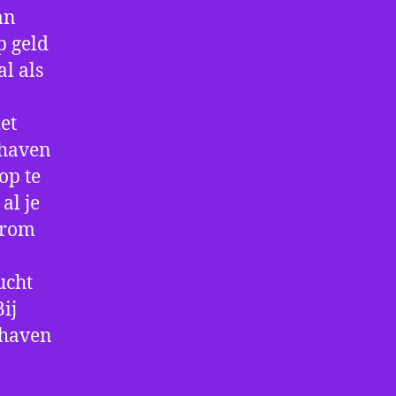
an
p geld
al als
et
thaven
op te
al je
arom
ucht
ij
thaven