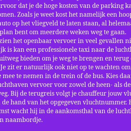
ervoor dat je de hoge kosten van de parking k
men. Zoals je weet kost het namelijk een hoo
auto op het vliegveld te laten staan, al helema
 plan bent om meerdere weken weg te gaan.
ien het openbaar vervoer in veel gevallen ni
jk is kan een professionele taxi naar de luch
 uitweg bieden om je weg te brengen en terug 
 Je zit er natuurlijk ook niet op te wachten om 
 mee te nemen in de trein of de bus. Kies da
uchthaven vervoer voor zowel de heen- als de
eg. Bij de terugreis volgt je chauffeur jouw vl
 de hand van het opgegeven vluchtnummer. B
st wacht hij in de aankomsthal van de luch
en naambordje.