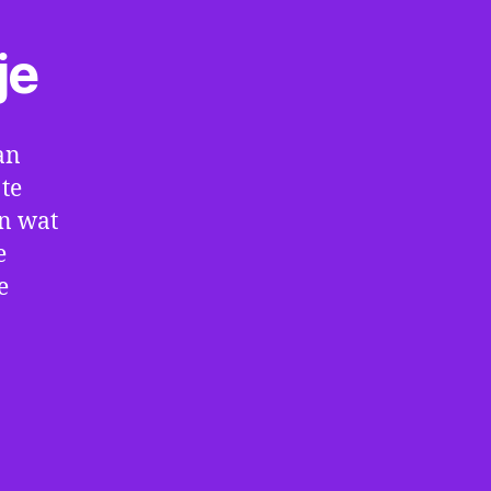
je
an
te
en wat
e
e