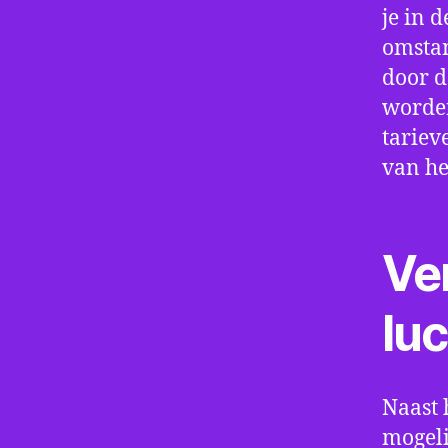
je in d
omstan
door d
worden
tariev
van he
Ve
lu
Naast 
mogeli