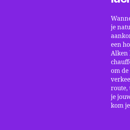
Wannee
je nat
aankom
een ho
Alken 
chauff
om de 
verkee
route,
je jou
kom je