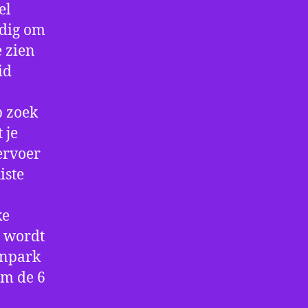
el
ndig om
e zien
id
p zoek
 je
ervoer
iste
ke
e wordt
enpark
om de 6