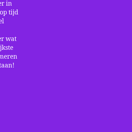
r in
op tijd
el
er wat
jkste
rmeren
staan!