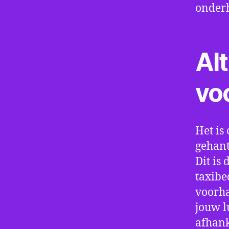
onder
Alt
vo
Het is 
gehant
Dit is
taxibe
voorha
jouw l
afhank