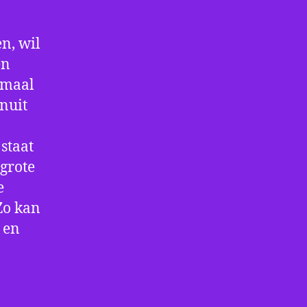
n, wil
en
nmaal
nuit
staat
 grote
e
Zo kan
 en