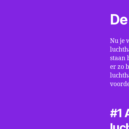
De 
Nu je 
luchth
staan 
er zo 
luchth
voorde
#1 A
luc