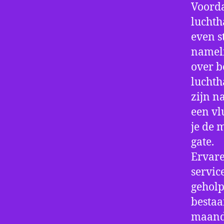
Voorda
luchth
even s
nameli
over b
luchth
zijn n
een vl
je de 
gate.
Ervare
servic
geholp
bestaa
maand 