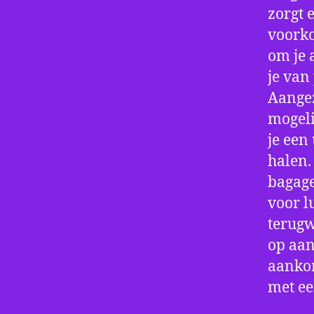
zorgt 
voorko
om je 
je van
Aangez
mogeli
je een
halen.
bagage
voor l
terugw
op aan
aankom
met e