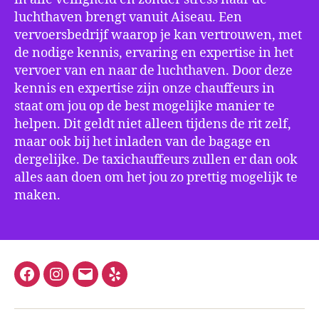
luchthaven brengt vanuit Aiseau. Een
vervoersbedrijf waarop je kan vertrouwen, met
de nodige kennis, ervaring en expertise in het
vervoer van en naar de luchthaven. Door deze
kennis en expertise zijn onze chauffeurs in
staat om jou op de best mogelijke manier te
helpen. Dit geldt niet alleen tijdens de rit zelf,
maar ook bij het inladen van de bagage en
dergelijke. De taxichauffeurs zullen er dan ook
alles aan doen om het jou zo prettig mogelijk te
maken.
Facebook
Instagram
E-
Yelp
mail