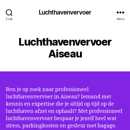
Luchthavenvervoer
Zoek
Menu
Luchthavenvervoer
Aiseau
Ben je op zoek naar professioneel
luchthavenvervoer in Aiseau? Iemand met
kennis en expertise die je altijd op tijd op de
luchthaven afzet en ophaalt? Met professioneel
luchthavenvervoer bespaar je jezelf heel wat
stress, parkingkosten en gesleur met bagage.